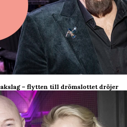
akslag – flytten till drömslottet dröjer