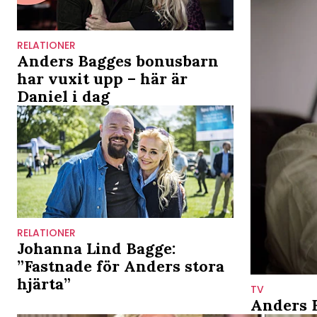
RELATIONER
Anders Bagges bonusbarn
har vuxit upp – här är
Daniel i dag
RELATIONER
Johanna Lind Bagge:
”Fastnade för Anders stora
hjärta”
TV
Anders B