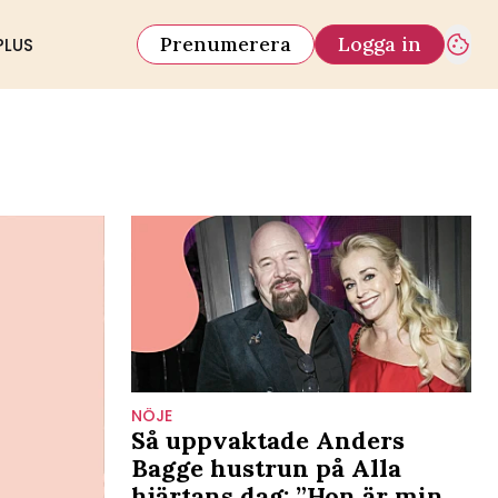
Prenumerera
Logga in
PLUS
NÖJE
Så uppvaktade Anders
Bagge hustrun på Alla
hjärtans dag: ”Hon är min