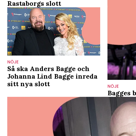
Rastaborgs slott
NÖJE
Så ska Anders Bagge och
Johanna Lind Bagge inreda
sitt nya slott
NÖJE
Bagges b