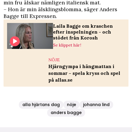
min fru älskar nämligen italiensk mat.
– Hon är min älsklingsblomma, säger Anders
Bagge till Expressen.
Laila Bagge om kraschen
efter inspelningen - och
stödet från Korosh
Se klippet här!
NÖJE
Hjärngympa i hängmattan i
sommar – spela kryss och spel
på allas.se
alla hjärtans dag
nöje
johanna lind
anders bagge