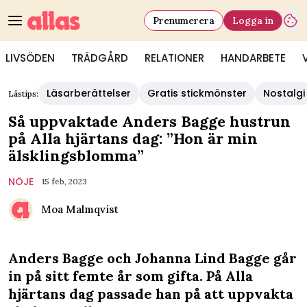
Prenumerera
Logga in
LIVSÖDEN
TRÄDGÅRD
RELATIONER
HANDARBETE
Läsarberättelser
Gratis stickmönster
Nostalgi
Lästips:
Så uppvaktade Anders Bagge hustrun
på Alla hjärtans dag: ”Hon är min
älsklingsblomma”
NÖJE
15 feb, 2023
Moa Malmqvist
Anders Bagge och Johanna Lind Bagge går
in på sitt femte år som gifta. På Alla
hjärtans dag passade han på att uppvakta