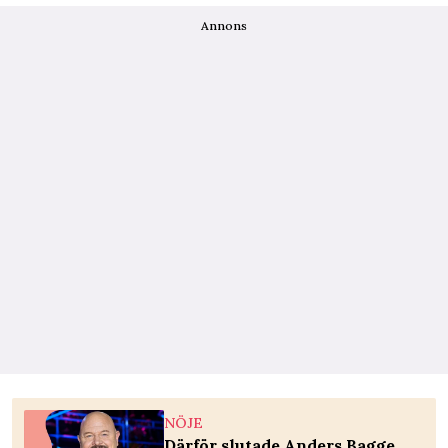
Annons
NÖJE
Därför slutade Anders Bagge