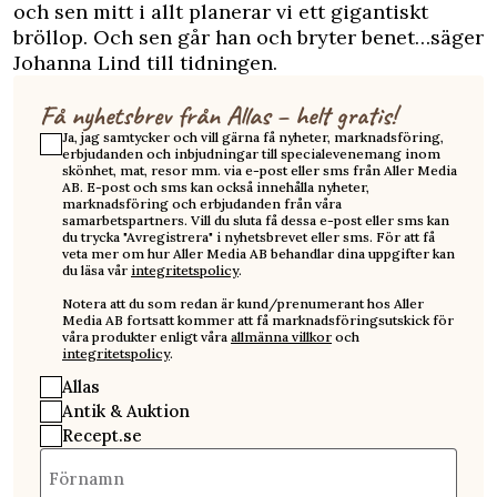
och sen mitt i allt planerar vi ett gigantiskt
bröllop. Och sen går han och bryter benet…säger
Johanna Lind till tidningen.
Få nyhetsbrev från Allas – helt gratis!
Ja, jag samtycker och vill gärna få nyheter, marknadsföring,
erbjudanden och inbjudningar till specialevenemang inom
skönhet, mat, resor mm. via e-post eller sms från Aller Media
AB. E-post och sms kan också innehålla nyheter,
marknadsföring och erbjudanden från våra
samarbetspartners. Vill du sluta få dessa e-post eller sms kan
du trycka "Avregistrera" i nyhetsbrevet eller sms. För att få
veta mer om hur Aller Media AB behandlar dina uppgifter kan
du läsa vår
integritetspolicy
.
Notera att du som redan är kund/prenumerant hos Aller
Media AB fortsatt kommer att få marknadsföringsutskick för
våra produkter enligt våra
allmänna villkor
och
integritetspolicy
.
Allas
Antik & Auktion
Recept.se
Förnamn