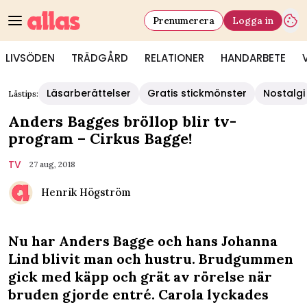
Prenumerera
Logga in
LIVSÖDEN
TRÄDGÅRD
RELATIONER
HANDARBETE
Läsarberättelser
Gratis stickmönster
Nostalgi
Lästips:
Anders Bagges bröllop blir tv-
program – Cirkus Bagge!
TV
27 aug, 2018
Henrik Högström
Nu har Anders Bagge och hans Johanna
Lind blivit man och hustru. Brudgummen
gick med käpp och grät av rörelse när
bruden gjorde entré. Carola lyckades