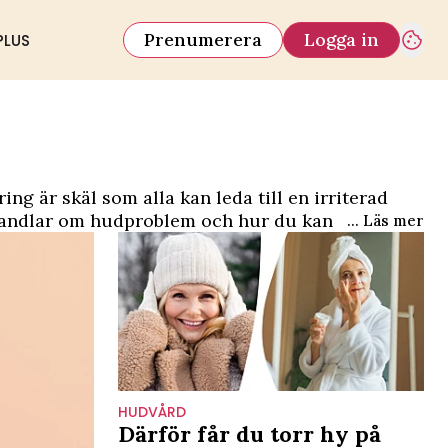
Prenumerera
Logga in
PLUS
ng är skäl som alla kan leda till en irriterad
handlar om hudproblem och hur du kan bli fri
... Läs mer
HUDVÅRD
Därför får du torr hy på