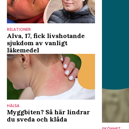
RELATIONER
Alva, 17, fick livshotande
sjukdom av vanligt
läkemedel
HÄLSA
Myggbiten? Så här lindrar
du sveda och klåda
SKÖNHET