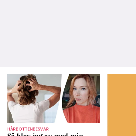
HÅRBOTTENBESVÄR
Så blev jag av med min