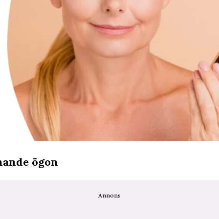
nnande ögon
Annons