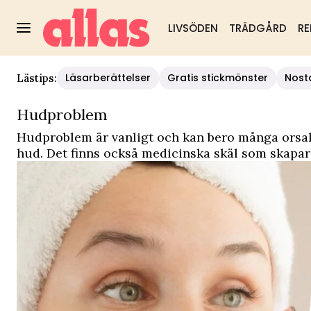
LIVSÖDEN
TRÄDGÅRD
RE
Läsarberättelser
Gratis stickmönster
Nost
Lästips:
Hudproblem
Hudproblem är vanligt och kan bero många orsaker.
hud. Det finns också medicinska skäl som skapar 
från dem.