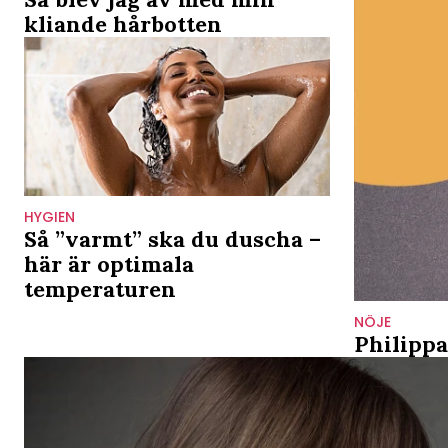
kliande hårbotten
HYGIEN
Så ”varmt” ska du duscha –
här är optimala
temperaturen
NÖJE
Philippa