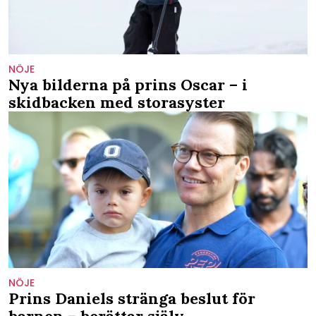
NÖJE
Nya bilderna på prins Oscar – i
skidbacken med storasyster
NÖJE
Prins Daniels stränga beslut för