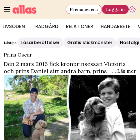
Prenumerera
Logga in
LIVSÖDEN
TRÄDGÅRD
RELATIONER
HANDARBETE
Läsarberättelser
Gratis stickmönster
Nostalgi
Lästips:
Prins Oscar
Den 2 mars 2016 fick kronprinsessan Victoria
och prins Daniel sitt andra barn, prins Oscar.
... Läs mer
Han är en svensk arvsprins och hertig av Skåne.
Prins Oscar är yngre bror till prinsessan Estelle.
Enligt successionsordningen är han nummer tre
i den svenska tronföljden. Prins Oscars
stjärntecken är fiskarna.