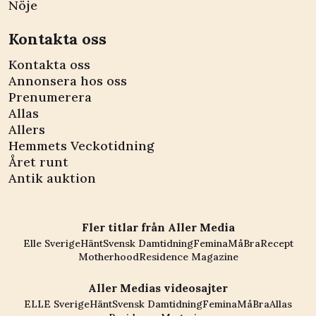
Nöje
Kontakta oss
Kontakta oss
Annonsera hos oss
Prenumerera
Allas
Allers
Hemmets Veckotidning
Året runt
Antik auktion
Fler titlar från Aller Media
Elle Sverige
Hänt
Svensk Damtidning
Femina
MåBra
Recept
Motherhood
Residence Magazine
Aller Medias videosajter
ELLE Sverige
Hänt
Svensk Damtidning
Femina
MåBra
Allas