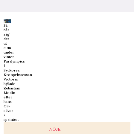
Så
här
säg
det
ut
2018
under
vinter-
Paralympics
i
Sydkorea:
Kronprinsessan
Victoria
hyllade
Zebastian
Modin
efter
hans
OS-
silver
i
sprinten.
NÖJE