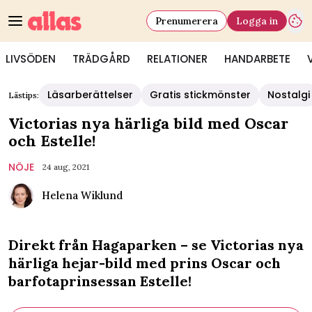
Prenumerera
Logga in
LIVSÖDEN
TRÄDGÅRD
RELATIONER
HANDARBETE
Läsarberättelser
Gratis stickmönster
Nostalgi
Lästips:
Victorias nya härliga bild med Oscar
och Estelle!
NÖJE
24 aug, 2021
Helena Wiklund
Direkt från Hagaparken – se Victorias nya
härliga hejar-bild med prins Oscar och
barfotaprinsessan Estelle!