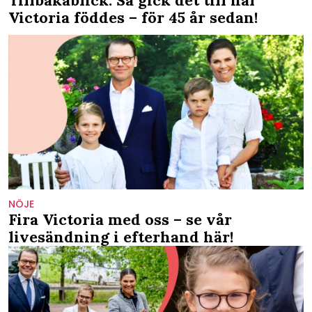
Tillbakablick: Så gick det till när
Victoria föddes – för 45 år sedan!
NÖJE
Fira Victoria med oss – se vår
livesändning i efterhand här!