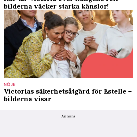
bilderna väcker starka känslor!
NÖJE
Victorias säkerhetsåtgärd för Estelle –
bilderna visar
Annons