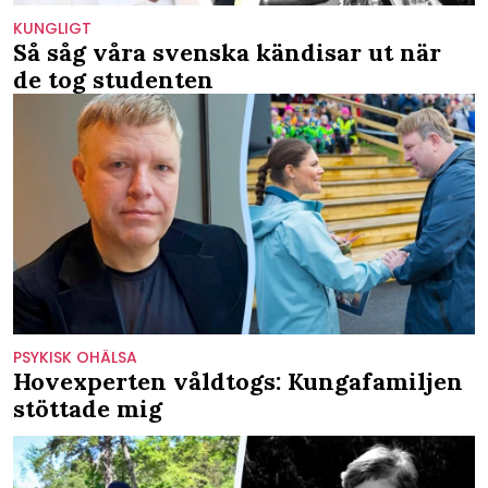
KUNGLIGT
Så såg våra svenska kändisar ut när
de tog studenten
PSYKISK OHÄLSA
Hovexperten våldtogs: Kungafamiljen
stöttade mig