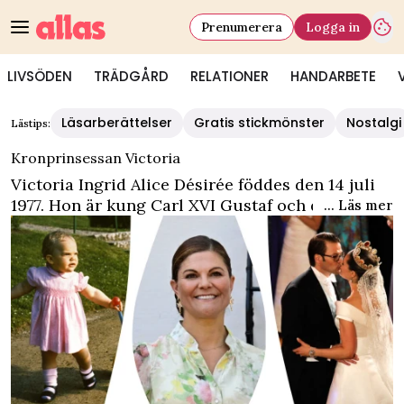
Prenumerera
Logga in
LIVSÖDEN
TRÄDGÅRD
RELATIONER
HANDARBETE
Läsarberättelser
Gratis stickmönster
Nostalgi
Lästips:
Kronprinsessan Victoria
Victoria Ingrid Alice Désirée föddes den 14 juli
1977. Hon är kung Carl XVI Gustaf och drottning
... Läs mer
Silvia första barn. Kronprinsessan Victoria är
Sveriges tronarvinge och hertiginna av
Västergötland. Kronprinsessan Victorias syskon
är prins Carl Philip och prinsessan Madeleine.
Hon är gift med prins Daniel – tidigare Daniel
Westling – och paret vigdes i Storkyrkan i
Stockholm den 19 juni 2010. Kronprinsessan
Victoria har två barn, prinsessan Estelle född
2012 och prins Oscar född 2016.