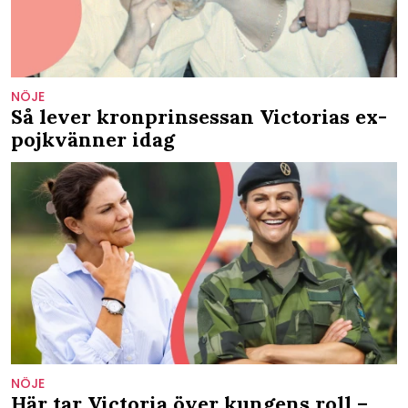
NÖJE
Så lever kronprinsessan Victorias ex-
pojkvänner idag
NÖJE
Här tar Victoria över kungens roll –