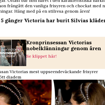
ar. Oftast bär hon håret i den karakteristiska hårk
hon frångått den vanliga frisyren och chockat med
ningar. Häng med på en stilresa genom åren!
 5 gånger Victoria har burit Silvias kläde
Kronprinsessan Victorias
nobelklänningar genom åren
Se klippet här!
ssan Victorias mest uppseendeväckande frisyrer
ött diadem