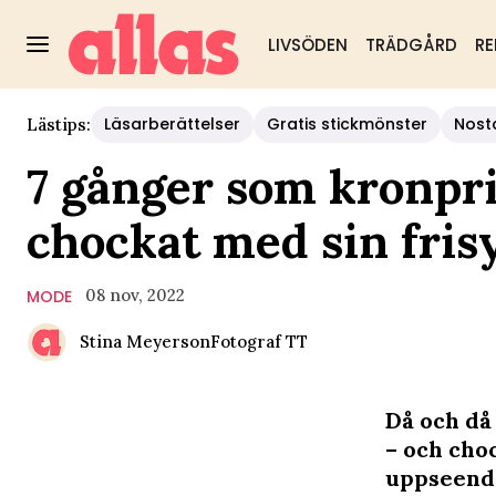
LIVSÖDEN
TRÄDGÅRD
RE
Läsarberättelser
Gratis stickmönster
Nost
Lästips:
7 gånger som kronpri
chockat med sin fris
08 nov, 2022
MODE
Stina Meyerson
Fotograf
TT
Då och då
– och cho
uppseende