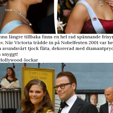
ännu längre tillbaka finns en hel rad spännande frisyr
av. När Victoria trädde in på Nobelfesten 2001 var h
n avundsvärt tjock fläta, dekorerad med diamantpry
å snyggt!
Hollywood-lockar