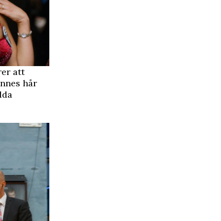
er att
ennes hår
dda