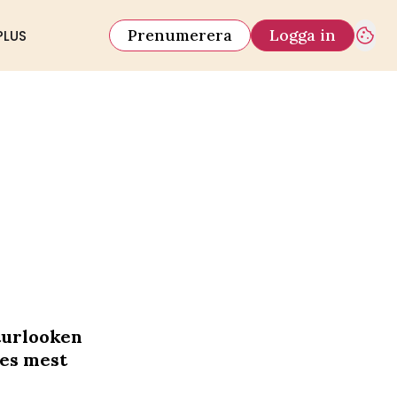
Prenumerera
Logga in
PLUS
turlooken
nes mest