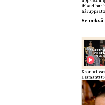
uppsättning
ibland har 
håruppsätt
Se också:
Kronprinse
Diamantstr