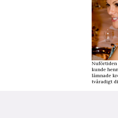
Nuförtiden 
kunde henne
lämnade kro
tvåradigt 