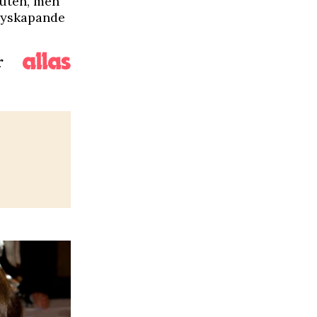
nuten, men
 nyskapande
r