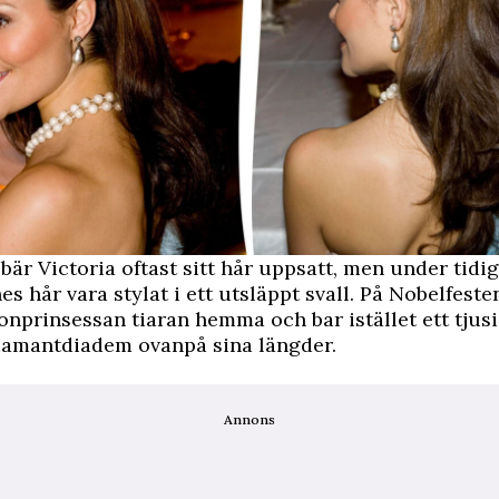
bär Victoria oftast sitt hår uppsatt, men under tidi
s hår vara stylat i ett utsläppt svall. På Nobelfest
nprinsessan tiaran hemma och bar istället ett tjusi
diamantdiadem ovanpå sina längder.
Annons