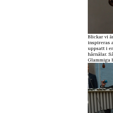
Blickar vi 
inspireras 
uppsatt i e
hårnålar. S
Glammiga 