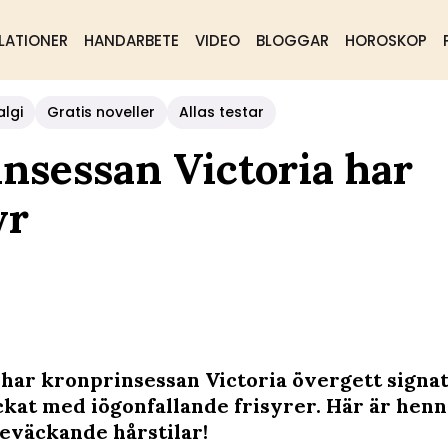
LATIONER
HANDARBETE
VIDEO
BLOGGAR
HOROSKOP
algi
Gratis noveller
Allas testar
nsessan Victoria har
yr
 har kronprinsessan Victoria övergett signa
ckat med iögonfallande frisyrer. Här är hen
väckande hårstilar!