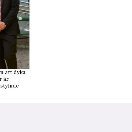
m att dyka
r är
 stylade