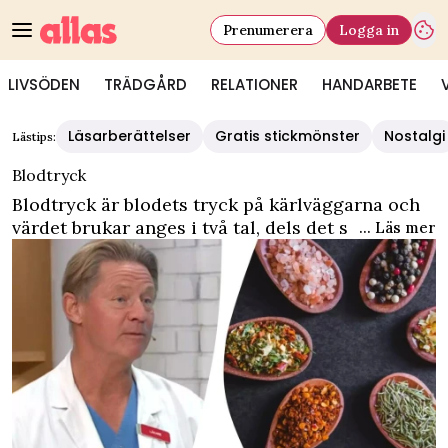
Prenumerera
Logga in
LIVSÖDEN
TRÄDGÅRD
RELATIONER
HANDARBETE
Läsarberättelser
Gratis stickmönster
Nostalgi
Lästips:
Blodtryck
Blodtryck är blodets tryck på kärlväggarna och
värdet brukar anges i två tal, dels det systoliska
... Läs mer
trycket, dels det diaboliska trycket. Har du koll
på ditt blodtryck?