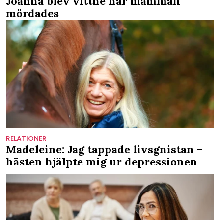
Joanna blev vittne när mamman
mördades
RELATIONER
Madeleine: Jag tappade livsgnistan –
hästen hjälpte mig ur depressionen