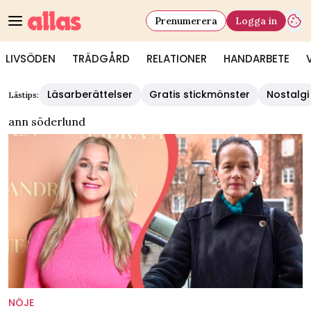
Prenumerera
Logga in
LIVSÖDEN
TRÄDGÅRD
RELATIONER
HANDARBETE
Läsarberättelser
Gratis stickmönster
Nostalgi
Lästips:
ann söderlund
NÖJE