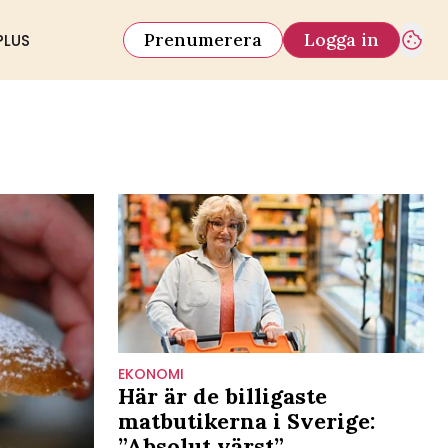
Prenumerera
Logga in
PLUS
EKONOMI
Här är de billigaste
matbutikerna i Sverige:
”Absolut värst”