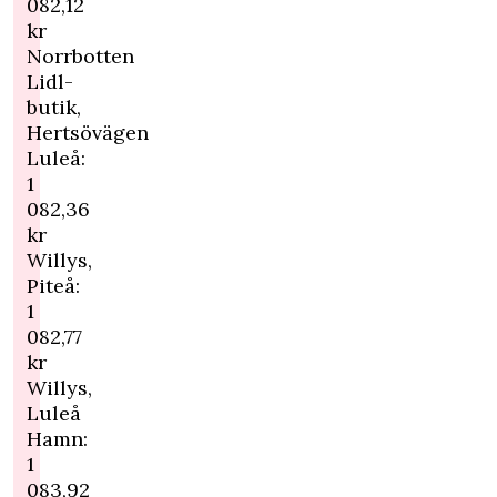
082,12
kr
Norrbotten
Lidl-
butik,
Hertsövägen
Luleå:
1
082,36
kr
Willys,
Piteå:
1
082,77
kr
Willys,
Luleå
Hamn:
1
083,92