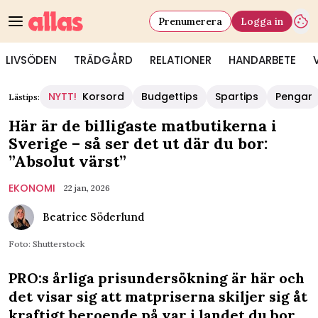
Prenumerera
Logga in
LIVSÖDEN
TRÄDGÅRD
RELATIONER
HANDARBETE
NYTT!
Korsord
Budgettips
Spartips
Pengar
Lästips:
Här är de billigaste matbutikerna i
Sverige – så ser det ut där du bor:
”Absolut värst”
EKONOMI
22 jan, 2026
Beatrice Söderlund
Foto: Shutterstock
PRO:s årliga prisundersökning är här och
det visar sig att matpriserna skiljer sig åt
kraftigt beroende på var i landet du bor.