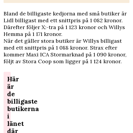
Bland de billigaste kedjorna med små butiker är
Lidl billigast med ett snittpris på 1 082 kronor.
Därefter följer X:-tra på 1 123 kronor och Willys
Hemma på 1 171 kronor.
När det gäller stora butiker är Willys billigast
med ett snittpris på 1 088 kronor. Strax efter
kommer Maxi ICA Stormarknad på 1 090 kronor,
följt av Stora Coop som ligger på 1 124 kronor.
Här
är
de
billigaste
butikerna
i
länet
där