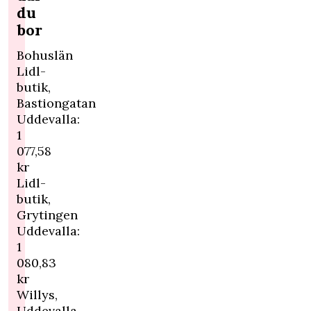
du
bor
Bohuslän
Lidl-
butik,
Bastiongatan
Uddevalla:
1
077,58
kr
Lidl-
butik,
Grytingen
Uddevalla:
1
080,83
kr
Willys,
Uddevalla