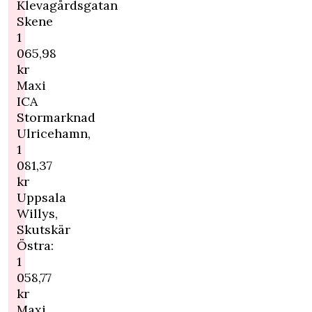
Klevagårdsgatan
Skene
1
065,98
kr
Maxi
ICA
Stormarknad
Ulricehamn,
1
081,37
kr
Uppsala
Willys,
Skutskär
Östra:
1
058,77
kr
Maxi