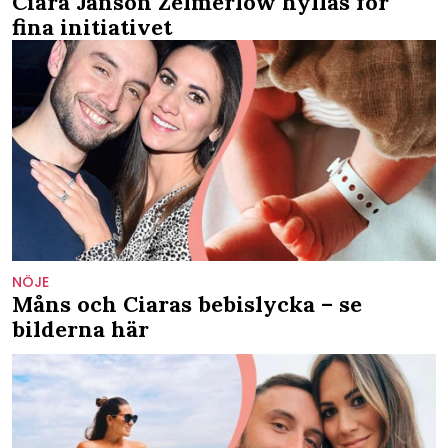
Ciara Janson Zelmerlöw hyllas för
fina initiativet
NÖJE
Måns och Ciaras bebislycka – se
bilderna här