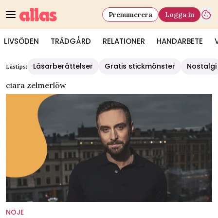
Prenumerera
Logga in
LIVSÖDEN
TRÄDGÅRD
RELATIONER
HANDARBETE
Läsarberättelser
Gratis stickmönster
Nostalgi
Lästips:
ciara zelmerlöw
NÖJE