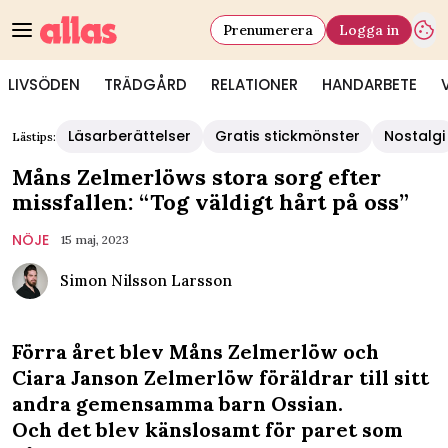
Prenumerera
Logga in
LIVSÖDEN
TRÄDGÅRD
RELATIONER
HANDARBETE
Läsarberättelser
Gratis stickmönster
Nostalgi
Lästips:
Måns Zelmerlöws stora sorg efter
missfallen: “Tog väldigt hårt på oss”
NÖJE
15 maj, 2023
Simon Nilsson Larsson
Förra året blev Måns Zelmerlöw och
Ciara Janson Zelmerlöw föräldrar till sitt
andra gemensamma barn Ossian.
Och det blev känslosamt för paret som