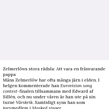
Zelmerlöws stora rädsla: Att vara en frånvarande
pappa
Måns Zelmerlöw har ofta många järn i elden. I
helgen kommenterade han
Eurovision song
contest
-finalen tillsammans med Edward af
Sillén, och nu under våren är han ute på sin
turné
Vårskrik
. Samtidigt syns han som
jurymedlem i
Masked singer
.