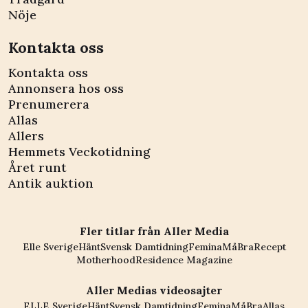
Nöje
Kontakta oss
Kontakta oss
Annonsera hos oss
Prenumerera
Allas
Allers
Hemmets Veckotidning
Året runt
Antik auktion
Fler titlar från Aller Media
Elle Sverige
Hänt
Svensk Damtidning
Femina
MåBra
Recept
Motherhood
Residence Magazine
Aller Medias videosajter
ELLE Sverige
Hänt
Svensk Damtidning
Femina
MåBra
Allas