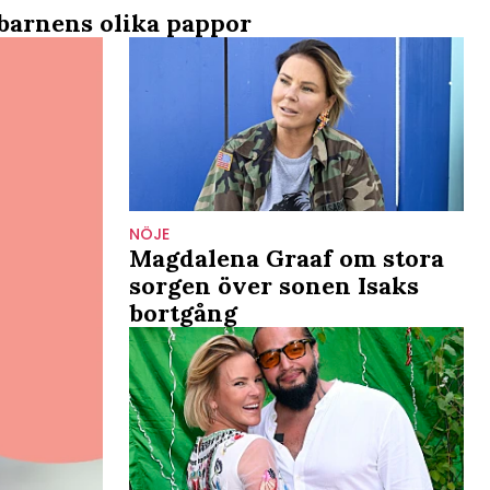
 barnens olika pappor
NÖJE
Magdalena Graaf om stora
sorgen över sonen Isaks
bortgång