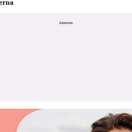
derna
Annons