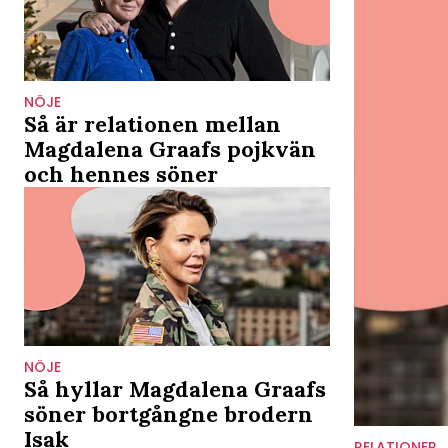
NÖJE
Så är relationen mellan
Magdalena Graafs pojkvän
och hennes söner
NÖJE
Så hyllar Magdalena Graafs
söner bortgångne brodern
Isak
RELATIONER