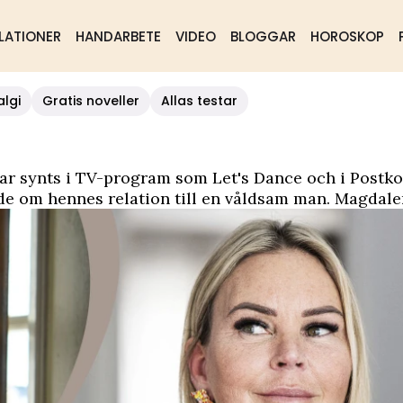
LATIONER
HANDARBETE
VIDEO
BLOGGAR
HOROSKOP
algi
Gratis noveller
Allas testar
ar synts i TV-program som Let's Dance och i Postko
dlade om hennes relation till en våldsam man. Magd
var 14 år.