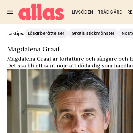
LIVSÖDEN
TRÄDGÅRD
RE
Läsarberättelser
Gratis stickmönster
Nost
Lästips:
Magdalena Graaf
Magdalena Graaf är författare och sångare och h
Det ska bli ett sant nöje att döda dig som han
hon fick med den våldsamma mannen dog när han 