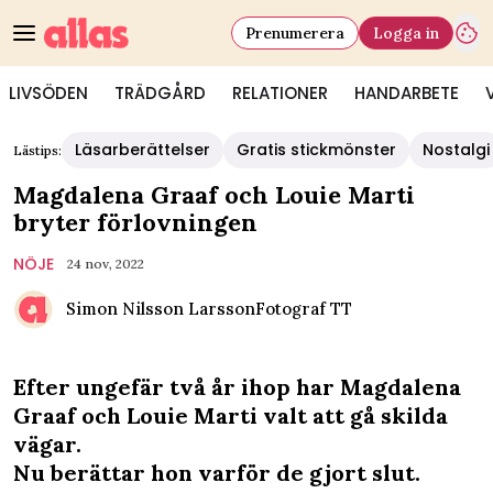
Prenumerera
Logga in
LIVSÖDEN
TRÄDGÅRD
RELATIONER
HANDARBETE
Läsarberättelser
Gratis stickmönster
Nostalgi
Lästips:
Magdalena Graaf och Louie Marti
bryter förlovningen
NÖJE
24 nov, 2022
Simon Nilsson Larsson
Fotograf
TT
Efter ungefär två år ihop har Magdalena
Graaf och Louie Marti valt att gå skilda
vägar.
Nu berättar hon varför de gjort slut.