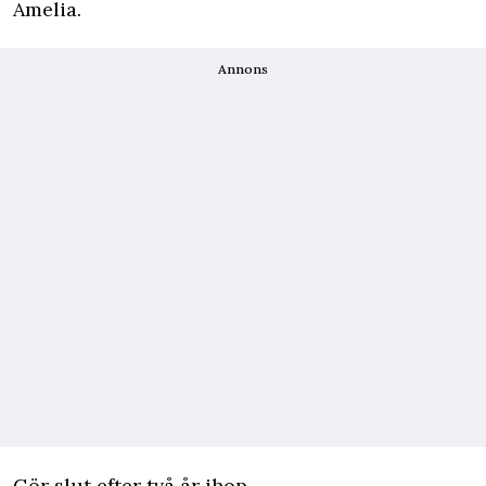
Amelia
.
Annons
Gör slut efter två år ihop