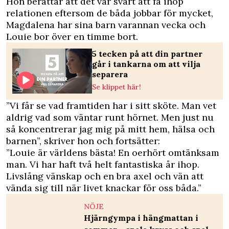
Hon berättar att det var svårt att få ihop
relationen eftersom de båda jobbar för mycket,
Magdalena har sina barn varannan vecka och
Louie bor över en timme bort.
5 tecken på att din partner
går i tankarna om att vilja
separera
Se klippet här!
”Vi får se vad framtiden har i sitt sköte. Man vet
aldrig vad som väntar runt hörnet. Men just nu
så koncentrerar jag mig på mitt hem, hälsa och
barnen”, skriver hon och fortsätter:
”Louie är världens bästa! En oerhört omtänksam
man. Vi har haft två helt fantastiska år ihop.
Livslång vänskap och en bra axel och vän att
vända sig till när livet knackar för oss båda.”
NÖJE
Hjärngympa i hängmattan i