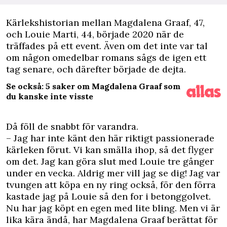
K
ärlekshistorian mellan Magdalena Graaf, 47,
och Louie Marti, 44, började 2020 när de
träffades på ett event. Även om det inte var tal
om någon omedelbar romans sågs de igen ett
tag senare, och därefter började de dejta.
Se också: 5 saker om Magdalena Graaf som
du kanske inte visste
Då föll de snabbt för varandra.
– Jag har inte känt den här riktigt passionerade
kärleken förut. Vi kan smälla ihop, så det flyger
om det. Jag kan göra slut med Louie tre gånger
under en vecka. Aldrig mer vill jag se dig! Jag var
tvungen att köpa en ny ring också, för den förra
kastade jag på Louie så den for i betonggolvet.
Nu har jag köpt en egen med lite bling. Men vi är
lika kära ändå, har Magdalena Graaf berättat för