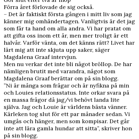
Förra året förlovade de sig också.
– Det är faktiskt första gången i mitt liv som jag
känner mig omhändertagen. Vanligtvis är det jag
som får ta hand om alla andra. Vi har pratat om
att gifta oss inom ett år, men mer troligt är ett
halvår. Varför vänta, om det känns rätt? Livet har
lärt mig att inte skjuta upp saker, säger
Magdalena Graaf intervjun.
Men nu verkar det inte bli något bröllop. De har
nämligen brutit med varandra, något som
Magdalena Graaf berättar om på sin blogg.
”Ni är många som frågar och är nyfikna på min
och Louies relationsstatus. Inte orkar svara på
en massa frågor då jag/vi behövt landa lite
själva. Jag och Louie är världens bästa vänner.
Kärleken tog slut för ett par månader sedan. Vi
umgås och hänger, men som kompisar. Det går
inte att lära gamla hundar att sitta”, skriver hon
på sin
blogg
.