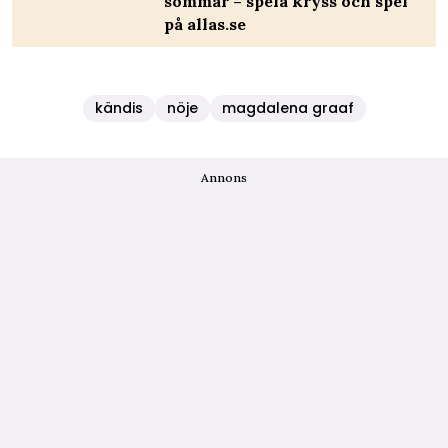
sommar – spela kryss och spel
på allas.se
kändis
nöje
magdalena graaf
Annons