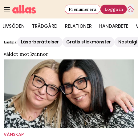
Prenumerera
Logga in
LIVSÖDEN
TRÄDGÅRD
RELATIONER
HANDARBETE
Läsarberättelser
Gratis stickmönster
Nostalgi
Lästips:
våldet mot kvinnor
VÄNSKAP