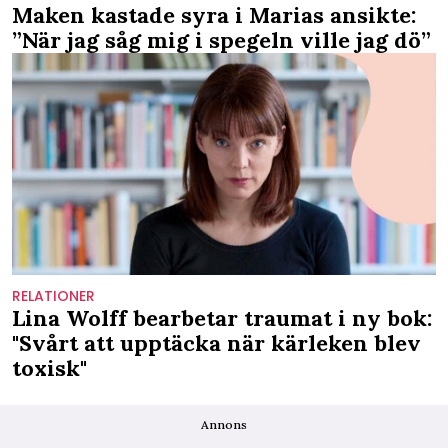
Maken kastade syra i Marias ansikte:
”När jag såg mig i spegeln ville jag dö”
RELATIONER
Lina Wolff bearbetar traumat i ny bok:
"Svårt att upptäcka när kärleken blev
toxisk"
Annons