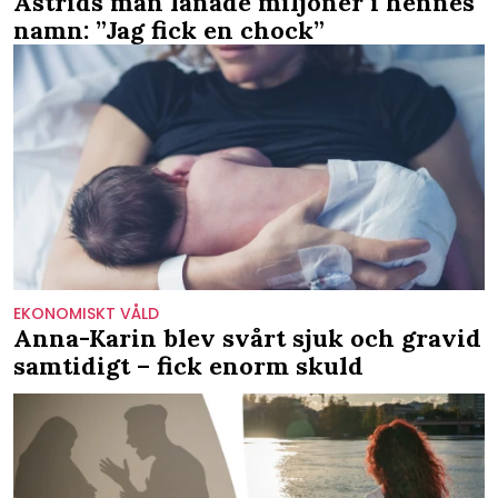
Astrids man lånade miljoner i hennes
namn: ”Jag fick en chock”
EKONOMISKT VÅLD
Anna-Karin blev svårt sjuk och gravid
samtidigt – fick enorm skuld