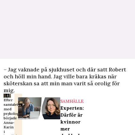
– Jag vaknade på sjukhuset och där satt Robert
och höll min hand. Jag ville bara kräkas när
sköterskan sa att min man varit så orolig för
mig.
Efter
SAMHÄLLE
samtalet
Experten:
med
psykologen
Därför är
började
kvinnor
Anna-
Karin
mer
i