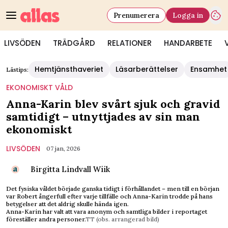
Prenumerera
Logga in
LIVSÖDEN
TRÄDGÅRD
RELATIONER
HANDARBETE
Hemtjänsthaveriet
Läsarberättelser
Ensamhet
Lästips:
EKONOMISKT VÅLD
Anna-Karin blev svårt sjuk och gravid
samtidigt – utnyttjades av sin man
ekonomiskt
LIVSÖDEN
07 jan, 2026
Birgitta Lindvall Wiik
Det fysiska våldet började ganska tidigt i förhållandet – men till en början
var Robert ångerfull efter varje tillfälle och Anna-Karin trodde på hans
betygelser att det aldrig skulle hända igen.
Anna-Karin har valt att vara anonym och samtliga bilder i reportaget
föreställer andra personer.
TT (obs. arrangerad bild)