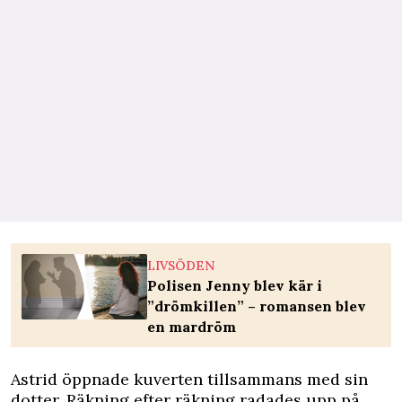
LIVSÖDEN
Polisen Jenny blev kär i
”drömkillen” – romansen blev
en mardröm
Astrid öppnade kuverten tillsammans med sin
dotter. Räkning efter räkning radades upp på