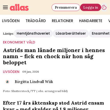
Prenumerera
Logga in
LIVSÖDEN
TRÄDGÅRD
RELATIONER
HANDARBETE
Hemtjänsthaveriet
Läsarberättelser
Ensamhet
Lästips:
EKONOMISKT VÅLD
Astrids man lånade miljoner i hennes
namn – fick en chock när hon såg
beloppet
LIVSÖDEN
09 jan, 2026
Birgitta Lindvall Wiik
Foto: Shutterstock/TT ( obs. arrangerad bild)
Efter 17 års äktenskap stod Astrid ensam
kvar – med skulder på 1,8 miljoner