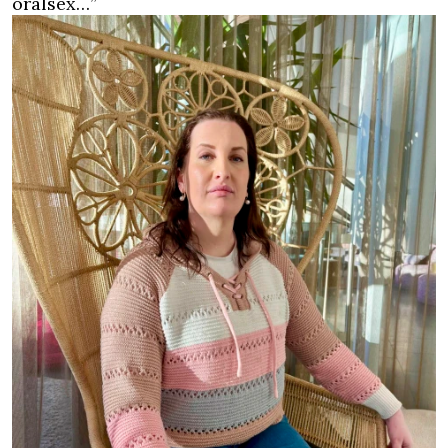
oralsex…”