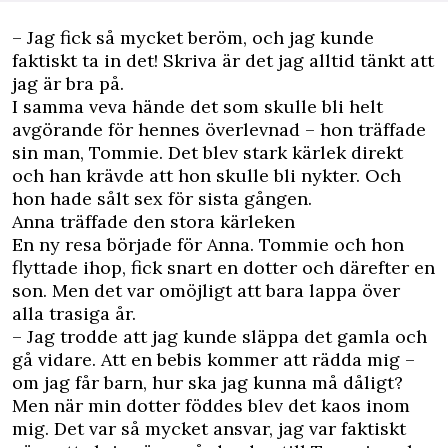
– Jag fick så mycket beröm, och jag kunde
faktiskt ta in det! Skriva är det jag alltid tänkt att
jag är bra på.
I samma veva hände det som skulle bli helt
avgörande för hennes överlevnad – hon träffade
sin man, Tommie. Det blev stark kärlek direkt
och han krävde att hon skulle bli nykter. Och
hon hade sålt sex för sista gången.
Anna träffade den stora kärleken
En ny resa började för Anna. Tommie och hon
flyttade ihop, fick snart en dotter och därefter en
son. Men det var omöjligt att bara lappa över
alla trasiga år.
– Jag trodde att jag kunde släppa det gamla och
gå vidare. Att en bebis kommer att rädda mig –
om jag får barn, hur ska jag kunna må dåligt?
Men när min dotter föddes blev det kaos inom
mig. Det var så mycket ansvar, jag var faktiskt