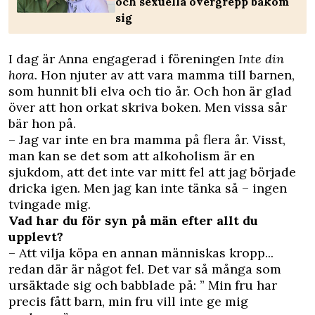
och sexuella övergrepp bakom
sig
I dag är Anna engagerad i föreningen
Inte din
hora
. Hon njuter av att vara mamma till barnen,
som hunnit bli elva och tio år. Och hon är glad
över att hon orkat skriva boken. Men vissa sår
bär hon på.
– Jag var inte en bra mamma på flera år. Visst,
man kan se det som att alkoholism är en
sjukdom, att det inte var mitt fel att jag började
dricka igen. Men jag kan inte tänka så – ingen
tvingade mig.
Vad har du för syn på män efter allt du
upplevt?
– Att vilja köpa en annan människas kropp...
redan där är något fel. Det var så många som
ursäktade sig och babblade på: ” Min fru har
precis fått barn, min fru vill inte ge mig