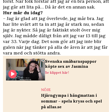
först. När folk förstår att jag är en bra person, att
jag går att lita på… Då är det en annan sak.
Hur mår du idag?
– Jag är glad att jag överlevde, jag mår bra. Jag
har lite svårt att ta in att jag är stark nu, sedan
jag är nykter. Så jag är faktiskt stolt över mig
själv. Jag mådde dåligt från att jag var 13 till jag
var 33. Varje dag. Det som gör att jag inte blir
galen när jag tänker på alla de åren är att jag får
vara med och stötta andra.
Svenska småbarnspappor
köpte sex av Jasmina
Se klippet här!
NÖJE
Hjärngympa i hängmattan i
sommar – spela kryss och spel
på allas.se