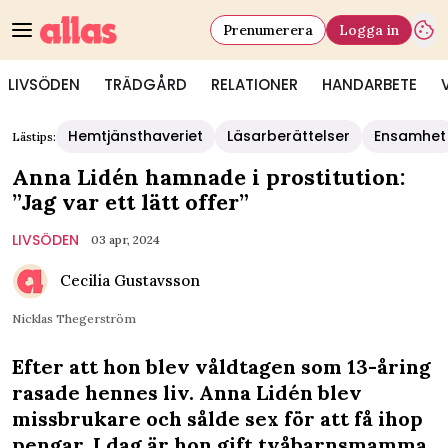
Prenumerera
Logga in
LIVSÖDEN
TRÄDGÅRD
RELATIONER
HANDARBETE
Hemtjänsthaveriet
Läsarberättelser
Ensamhet
Lästips:
Anna Lidén hamnade i prostitution:
”Jag var ett lätt offer”
LIVSÖDEN
03 apr, 2024
Cecilia Gustavsson
Nicklas Thegerström
Efter att hon blev våldtagen som 13-åring
rasade hennes liv. Anna Lidén blev
missbrukare och sålde sex för att få ihop
pengar. I dag är hon gift tvåbarnsmamma,