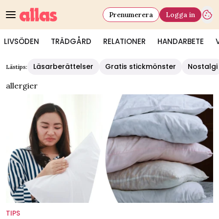
Prenumerera
Logga in
LIVSÖDEN
TRÄDGÅRD
RELATIONER
HANDARBETE
Läsarberättelser
Gratis stickmönster
Nostalgi
Lästips:
allergier
TIPS