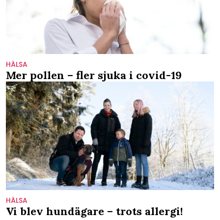
HÄLSA
Mer pollen – fler sjuka i covid-19
HÄLSA
Vi blev hundägare – trots allergi!