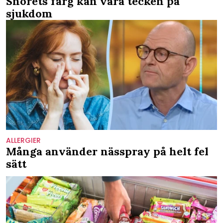
Snorets färg kan vara tecken på
sjukdom
ALLERGIER
Många använder nässpray på helt fel
sätt