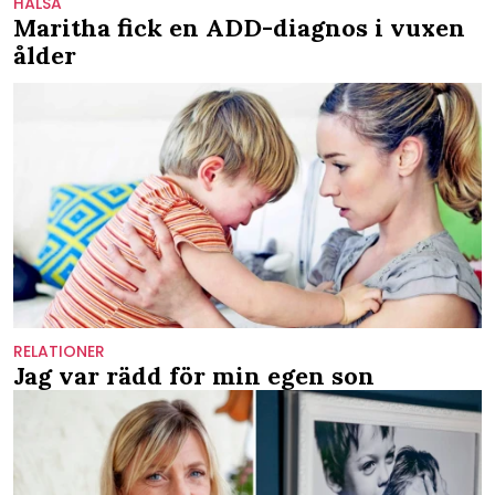
HÄLSA
Maritha fick en ADD-diagnos i vuxen
ålder
RELATIONER
Jag var rädd för min egen son