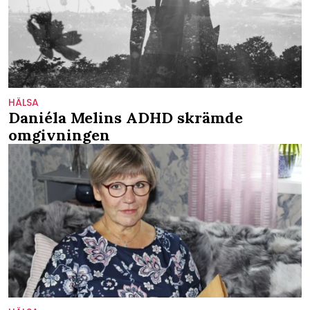
HÄLSA
Daniéla Melins ADHD skrämde
omgivningen