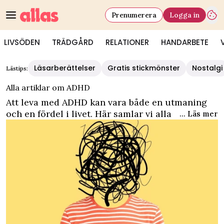
Prenumerera
Logga in
LIVSÖDEN
TRÄDGÅRD
RELATIONER
HANDARBETE
Läsarberättelser
Gratis stickmönster
Nostalgi
Lästips:
Alla artiklar om ADHD
Att leva med ADHD kan vara både en utmaning
och en fördel i livet. Här samlar vi alla artiklar
... Läs mer
om ADHD – från utmärkande personlighetsdrag
för de med diagnostiserad ADHD till
livsberättelser.