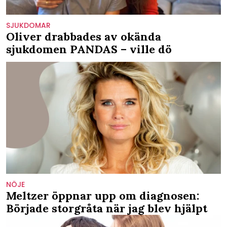
SJUKDOMAR
Oliver drabbades av okända
sjukdomen PANDAS – ville dö
NÖJE
Meltzer öppnar upp om diagnosen:
Började storgråta när jag blev hjälpt