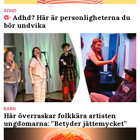
ADHD
Adhd? Här är personligheterna du
bör undvika
BARN
Här överraskar folkkära artisten
ungdomarna: ”Betyder jättemycket”