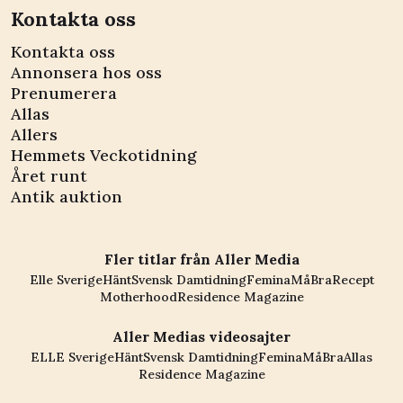
Kontakta oss
Kontakta oss
Annonsera hos oss
Prenumerera
Allas
Allers
Hemmets Veckotidning
Året runt
Antik auktion
Fler titlar från Aller Media
Elle Sverige
Hänt
Svensk Damtidning
Femina
MåBra
Recept
Motherhood
Residence Magazine
Aller Medias videosajter
ELLE Sverige
Hänt
Svensk Damtidning
Femina
MåBra
Allas
Residence Magazine