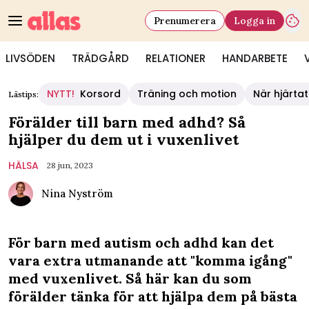
Prenumerera
Logga in
LIVSÖDEN
TRÄDGÅRD
RELATIONER
HANDARBETE
NYTT!
Korsord
Träning och motion
När hjärtat
Lästips:
Förälder till barn med adhd? Så
hjälper du dem ut i vuxenlivet
HÄLSA
28 jun, 2023
Nina Nyström
För barn med autism och adhd kan det
vara extra utmanande att "komma igång"
med vuxenlivet. Så här kan du som
förälder tänka för att hjälpa dem på bästa