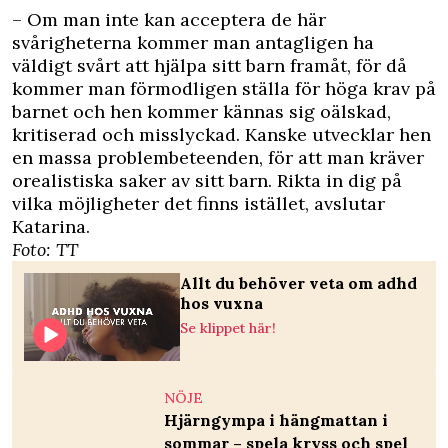
– Om man inte kan acceptera de här
svårigheterna kommer man antagligen ha
väldigt svårt att hjälpa sitt barn framåt, för då
kommer man förmodligen ställa för höga krav på
barnet och hen kommer kännas sig oälskad,
kritiserad och misslyckad. Kanske utvecklar hen
en massa problembeteenden, för att man kräver
orealistiska saker av sitt barn. Rikta in dig på
vilka möjligheter det finns istället, avslutar
Katarina.
Foto: TT
Allt du behöver veta om adhd
hos vuxna
Se klippet här!
NÖJE
Hjärngympa i hängmattan i
sommar – spela kryss och spel