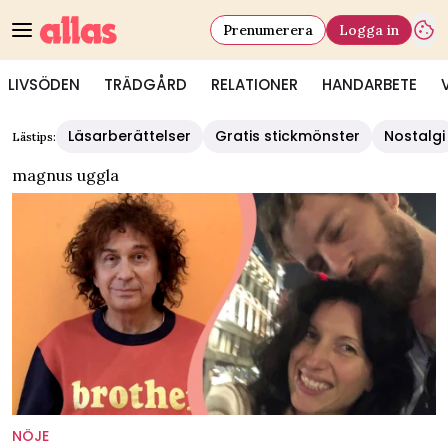
Prenumerera
Logga in
LIVSÖDEN
TRÄDGÅRD
RELATIONER
HANDARBETE
Läsarberättelser
Gratis stickmönster
Nostalgi
Lästips:
magnus uggla
NÖJE