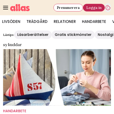
Prenumerera
Logga in
LIVSÖDEN
TRÄDGÅRD
RELATIONER
HANDARBETE
Läsarberättelser
Gratis stickmönster
Nostalgi
Lästips:
sy kuddar
HANDARBETE