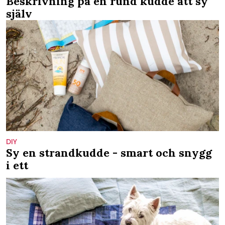
Beskrivning på en rund kudde att sy
själv
DIY
Sy en strandkudde - smart och snygg
i ett