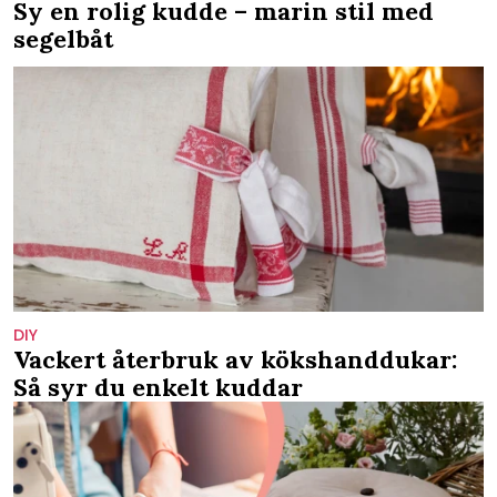
Sy en rolig kudde – marin stil med
segelbåt
DIY
Vackert återbruk av kökshanddukar:
Så syr du enkelt kuddar