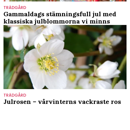
TRÄDGÅRD
Gammaldags stämningsfull jul med
klassiska julblommorna vi minns
TRÄDGÅRD
Julrosen – vårvinterns vackraste ros