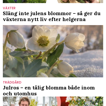
VÄXTER
Släng inte julens blommor – så ger du
växterna nytt liv efter helgerna
TRÄDGÅRD
Julros – en tålig blomma både inom
och utomhus