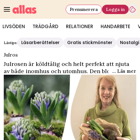
Prenumerera
Logga in
LIVSÖDEN
TRÄDGÅRD
RELATIONER
HANDARBETE
Läsarberättelser
Gratis stickmönster
Nostalgi
Lästips:
Julros
Julrosen är köldtålig och helt perfekt att njuta
av både inomhus och utomhus. Den blommar
... Läs mer
under vintern och tidigt på våren och finns i 20
olika arter.