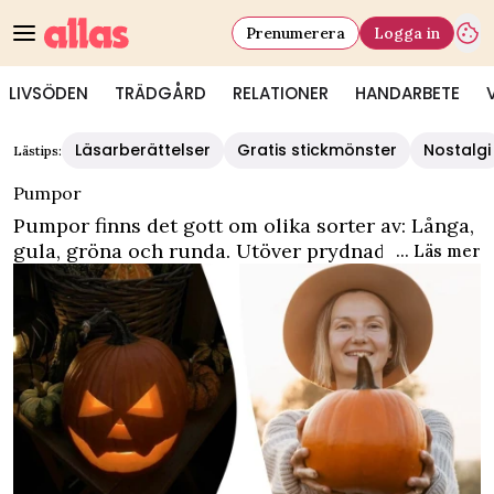
Prenumerera
Logga in
LIVSÖDEN
TRÄDGÅRD
RELATIONER
HANDARBETE
Läsarberättelser
Gratis stickmönster
Nostalgi
Lästips:
Pumpor
Pumpor finns det gott om olika sorter av: Långa,
gula, gröna och runda. Utöver prydnad under
... Läs mer
halloween finns det flera olika
användningsområden för pumpor. Det finns
också många goda recept på rätter man kan laga
med pumpa.