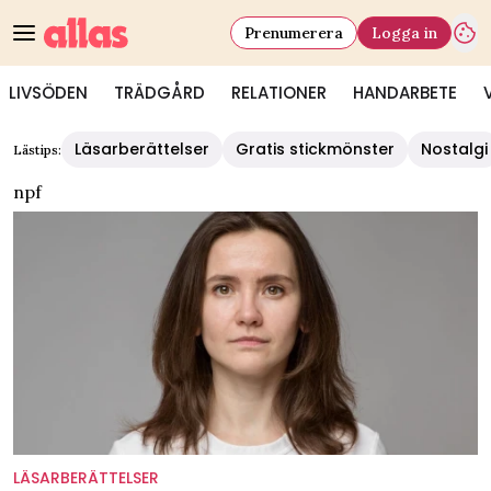
Prenumerera
Logga in
LIVSÖDEN
TRÄDGÅRD
RELATIONER
HANDARBETE
Läsarberättelser
Gratis stickmönster
Nostalgi
Lästips:
npf
LÄSARBERÄTTELSER