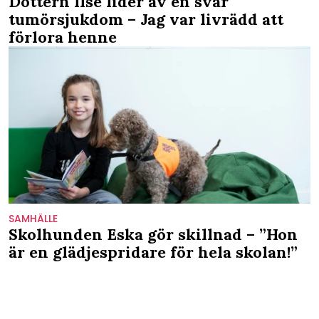
Dottern Ilse lider av en svår
tumörsjukdom – Jag var livrädd att
förlora henne
SAMHÄLLE
Skolhunden Eska gör skillnad – ”Hon
är en glädjespridare för hela skolan!”