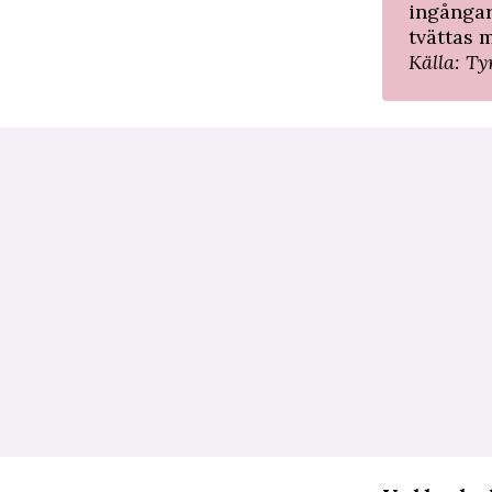
ingångar
tvättas 
Källa: T