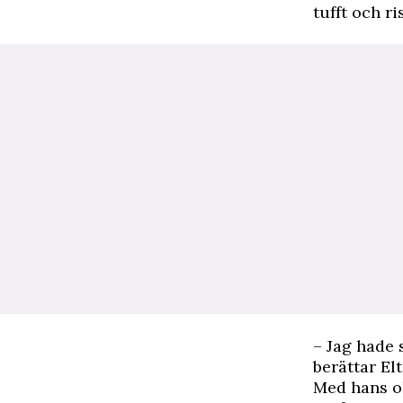
tufft och r
– Jag hade 
berättar El
Med hans ol