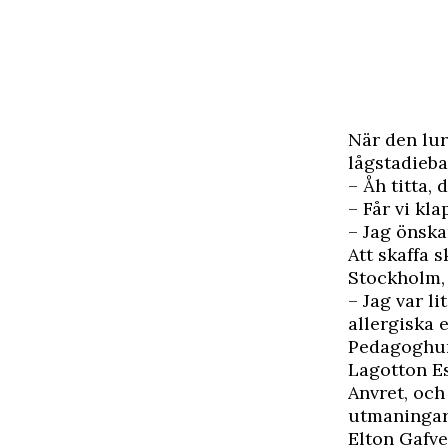
När den lur
lågstadiebar
– Åh titta, 
– Får vi kl
– Jag önska
Att skaffa 
Stockholm, 
– Jag var li
allergiska 
Pedagoghun
Lagotton Es
Anvret, och
utmaningar
Elton Gafve