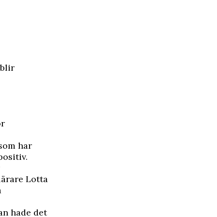
blir
ör
r som har
ositiv.
lärare Lotta
a
han hade det