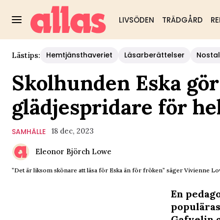
LIVSÖDEN
TRÄDGÅRD
RE
Hemtjänsthaveriet
Läsarberättelser
Nostal
Lästips:
Skolhunden Eska gör 
glädjespridare för he
18 dec, 2023
SAMHÄLLE
Eleonor Björch Lowe
”Det är liksom skönare att läsa för Eska än för fröken” säger Vivienne Lo
En pedago
populäras
Gafvelin g