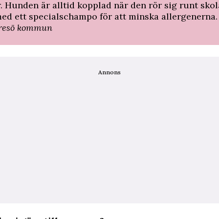
. Hunden är alltid kopplad när den rör sig runt sko
med ett specialschampo för att minska allergenerna.
yresö kommun
Annons