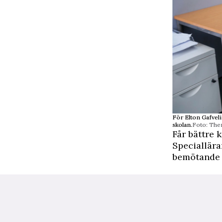
För Elton Gafvelin
skolan.
Foto: Ther
Får bättre 
Speciallära
bemötande n