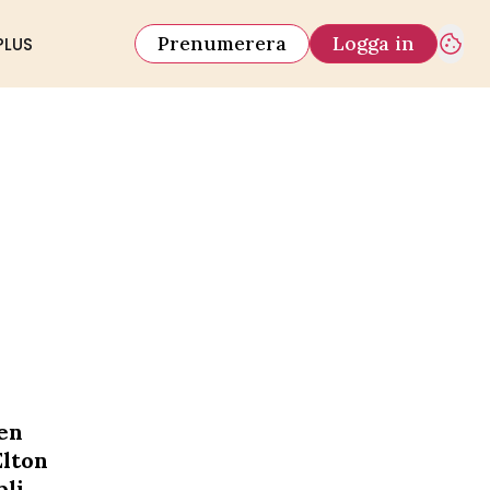
Prenumerera
Logga in
PLUS
en
Elton
bli