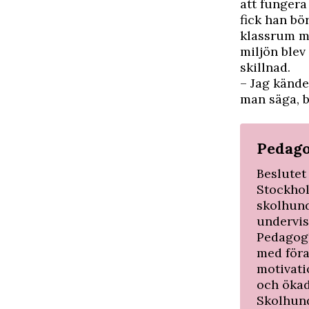
att fungera
fick han bö
klassrum me
miljön blev
skillnad.
– Jag kände
man säga, b
Pedago
Beslutet
Stockhol
skolhund
undervis
Pedagogh
med föra
motivati
och ökad
Skolhund