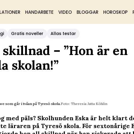
LATIONER
HANDARBETE
VIDEO
BLOGGAR
HOROSKOP
gi
Gratis noveller
Allas testar
skillnad – ”Hon är en
la skolan!”
we som går i tvåan på Tyresö skola.
Foto: Theresia Jatta Köhlin
g med päls? Skolhunden Eska är helt klart d
te läraren på Tyresö skola. För sextonårige 
jorde hon all skillnad när han riskerade att 