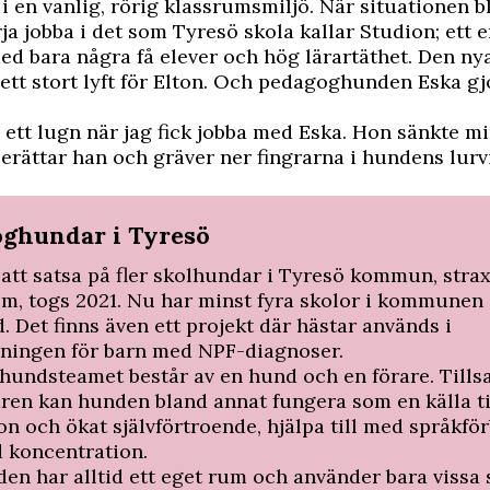
 i en vanlig, rörig klassrumsmiljö. När situationen b
rja jobba i det som Tyresö skola kallar Studion; ett e
d bara några få elever och hög lärartäthet. Den ny
 ett stort lyft för Elton. Och pedagoghunden Eska g
 ett lugn när jag fick jobba med Eska. Hon sänkte m
erättar han och gräver ner fingrarna i hundens lurv
ghundar i Tyresö
 att satsa på fler skolhundar i Tyresö kommun, stra
m, togs 2021. Nu har minst fyra skolor i kommunen
. Det finns även ett projekt där hästar används i
ningen för barn med NPF-diagnoser.
undsteamet består av en hund och en förare. Till
ren kan hunden bland annat fungera som en källa ti
on och ökat självförtroende, hjälpa till med språkfö
 koncentration.
en har alltid ett eget rum och använder bara vissa 