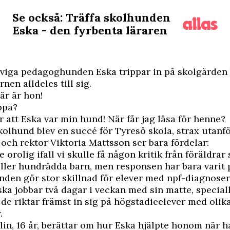
Se också: Träffa skolhunden
Eska - den fyrbenta läraren
viga pedagoghunden Eska trippar in på skolgården 
nen alldeles till sig.
där är hon!
appa?
r att Eska var min hund! När får jag läsa för henne?
skolhund blev en succé för Tyresö skola, strax utanf
och rektor Viktoria Mattsson ser bara fördelar:
te orolig ifall vi skulle få någon kritik från föräldra
eller hundrädda barn, men responsen har bara varit p
den gör stor skillnad för elever med npf-diagnoser
ka jobbar två dagar i veckan med sin matte, special
 de riktar främst in sig på högstadieelever med olik
.
lin, 16 år, berättar om hur Eska hjälpte honom när 