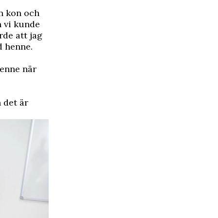
en kon och
n vi kunde
rde att jag
d henne.
henne när
 det är