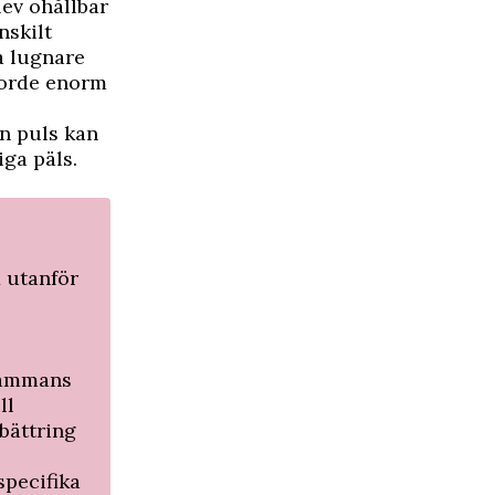
lev ohållbar
nskilt
a lugnare
jorde enorm
in puls kan
iga päls.
x utanför
sammans
ll
rbättring
specifika