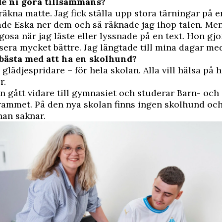
e ni göra tillsammans?
räkna matte. Jag fick ställa upp stora tärningar på 
de Eska ner dem och så räknade jag ihop talen. Me
gosa när jag läste eller lyssnade på en text. Hon gjo
era mycket bättre. Jag längtade till mina dagar me
 bästa med att ha en skolhund?
 glädjespridare – för hela skolan. Alla vill hälsa på 
r.
n gått vidare till gymnasiet och studerar Barn- och
rammet. På den nya skolan finns ingen skolhund och
han saknar.