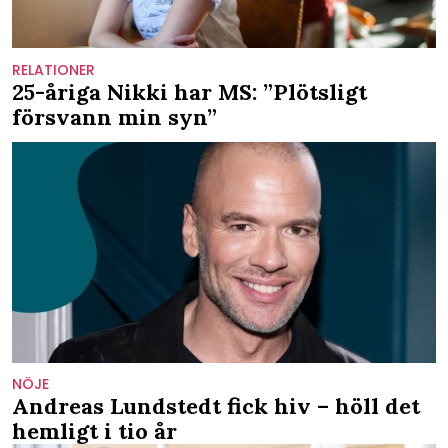
RELATIONER
25-åriga Nikki har MS: ”Plötsligt
försvann min syn”
NÖJE
Andreas Lundstedt fick hiv – höll det
hemligt i tio år