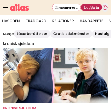
Prenumerera
Logga in
LIVSÖDEN
TRÄDGÅRD
RELATIONER
HANDARBETE
Läsarberättelser
Gratis stickmönster
Nostalgi
Lästips:
kronisk sjukdom
KRONISK SJUKDOM