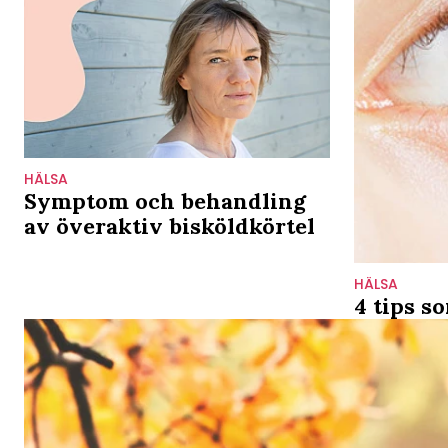
HÄLSA
Symptom och behandling
av överaktiv bisköldkörtel
HÄLSA
4 tips s