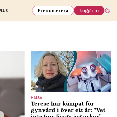
Prenumerera
Logga in
PLUS
HÄLSA
Terese har kämpat för
gynvård i över ett år: ”Vet
inte hur länge jag orkar”