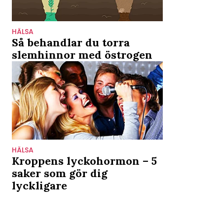
HÄLSA
Så behandlar du torra
slemhinnor med östrogen
HÄLSA
Kroppens lyckohormon – 5
saker som gör dig
lyckligare