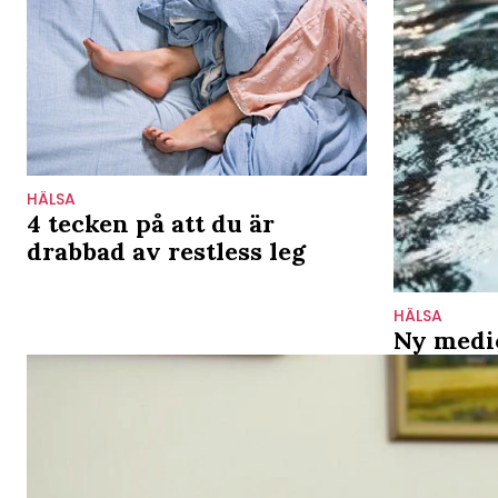
HÄLSA
4 tecken på att du är
drabbad av restless leg
HÄLSA
Ny medic