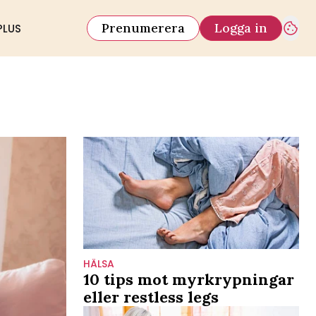
Prenumerera
Logga in
PLUS
HÄLSA
10 tips mot myrkrypningar
eller restless legs