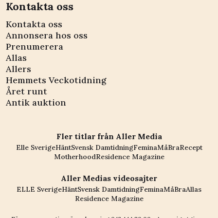
Kontakta oss
Kontakta oss
Annonsera hos oss
Prenumerera
Allas
Allers
Hemmets Veckotidning
Året runt
Antik auktion
Fler titlar från Aller Media
Elle Sverige
Hänt
Svensk Damtidning
Femina
MåBra
Recept
Motherhood
Residence Magazine
Aller Medias videosajter
ELLE Sverige
Hänt
Svensk Damtidning
Femina
MåBra
Allas
Residence Magazine