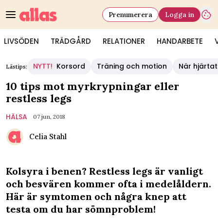
Prenumerera
Logga in
LIVSÖDEN
TRÄDGÅRD
RELATIONER
HANDARBETE
NYTT!
Korsord
Träning och motion
När hjärtat
Lästips:
10 tips mot myrkrypningar eller
restless legs
HÄLSA
07 jun, 2018
Celia Stahl
Kolsyra i benen? Restless legs är vanligt
och besvären kommer ofta i medelåldern.
Här är symtomen och några knep att
testa om du har sömnproblem!