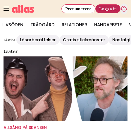
Prenumerera
Logga in
LIVSÖDEN
TRÄDGÅRD
RELATIONER
HANDARBETE
Läsarberättelser
Gratis stickmönster
Nostalgi
Lästips:
teater
ALLSÅNG PÅ SKANSEN