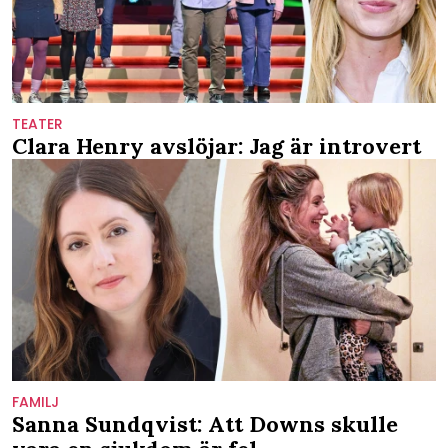
TEATER
Clara Henry avslöjar: Jag är introvert
FAMILJ
Sanna Sundqvist: Att Downs skulle