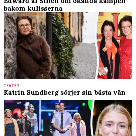
Edward af Sillén om okända kampen
bakom kulisserna
TEATER
Katrin Sundberg sörjer sin bästa vän