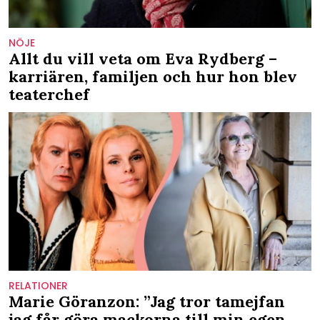
NÖJE
Allt du vill veta om Eva Rydberg –
karriären, familjen och hur hon blev
teaterchef
RELATIONER
Marie Göranzon: ”Jag tror tamejfan
jag får göra mackorna till min egen