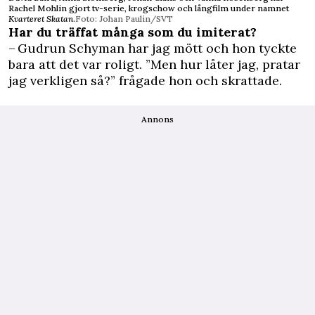
Rachel Mohlin gjort tv-serie, krogschow och långfilm under namnet
Kvarteret Skatan
.
Foto: Johan Paulin/SVT
Har du träffat många som du imiterat?
– Gudrun Schyman har jag mött och hon tyckte
bara att det var roligt. ”Men hur låter jag, pratar
jag verkligen så?” frågade hon och skrattade.
Annons