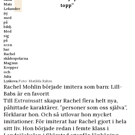
Mats
topp”
Lekander
(ej
med
på
bild).
Med
sig
på
scen
har
Rachel
skådespelarna
Magnus
Krepper
och
Julia
Lyskova.
Foto: Matilda Rahm
Rachel Mohlin började imitera som barn: Lill-
Babs är en favorit
Till
Extrainsatt
skapar Rachel flera helt nya,
påhittade karaktärer, ”personer som oss själva”,
förklarar hon. Och så utlovar hon mycket
imitationer. För imiterat har Rachel gjort i hela
sitt liv. Hon började redan i femte klass i