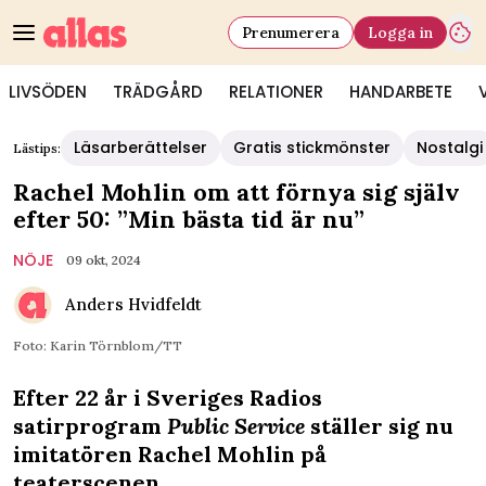
Prenumerera
Logga in
LIVSÖDEN
TRÄDGÅRD
RELATIONER
HANDARBETE
Läsarberättelser
Gratis stickmönster
Nostalgi
Lästips:
Rachel Mohlin om att förnya sig själv
efter 50: ”Min bästa tid är nu”
NÖJE
09 okt, 2024
Anders Hvidfeldt
Foto: Karin Törnblom/TT
Efter 22 år i Sveriges Radios
satirprogram
Public Service
ställer sig nu
imitatören Rachel Mohlin på
teaterscenen.