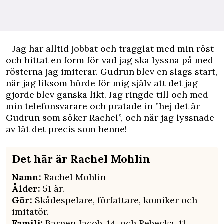
– Jag har alltid jobbat och tragglat med min röst
och hittat en form för vad jag ska lyssna på med
rösterna jag imiterar. Gudrun blev en slags start,
när jag liksom hörde för mig själv att det jag
gjorde blev ganska likt. Jag ringde till och med
min telefonsvarare och pratade in ”hej det är
Gudrun som söker Rachel”, och när jag lyssnade
av lät det precis som henne!
Det här är Rachel Mohlin
Namn:
Rachel Mohlin
Ålder:
51 år.
Gör:
Skådespelare, författare, komiker och
imitatör.
Familj:
Barnen Jacob, 14, och Rebecka, 11,