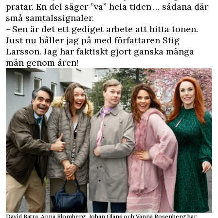
pratar. En del säger ”va” hela tiden … sådana där
små samtalssignaler.
– Sen är det ett gediget arbete att hitta tonen.
Just nu håller jag på med författaren Stig
Larsson. Jag har faktiskt gjort ganska många
män genom åren!
David Batra, Anna Blomberg, Johan Glans och Vanna Rosenberg har