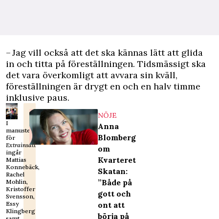
– Jag vill också att det ska kännas lätt att glida
in och titta på föreställningen. Tidsmässigt ska
det vara överkomligt att avvara sin kväll,
föreställningen är drygt en och en halv timme
inklusive paus.
NÖJE
I
Anna
manusteamet
Blomberg
för
Extrainsatt
om
ingår
Kvarteret
Mattias
Konnebäck,
Skatan:
Rachel
”Både på
Mohlin,
Kristoffer
gott och
Svensson,
ont att
Essy
Klingberg
börja på
samt