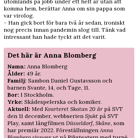
utomlands på jobb under ett helt år utan att
komma hem, berättar Anna om sin pappa som
var virolog.
– Han gick bort för bara två år sedan, ironiskt
nog precis innan pandemin slog till. Tänk vad
intressant han hade tyckt att det varit.
Det här är Anna Blomberg
Namn:
Anna Blomberg
Ålder:
49 år.
Familj:
Sambon Daniel Gustavsson och
barnen Svante, 14, och Tage, 11.
Bor:
I Stockholm.
Yrke:
Skådespelerska och komiker.
Aktuell:
Med
Kvarteret Skatan 20 år
på SVT
den 11 december, webbserien
Sjukt
på SVT
Play, samt långfilmen
Düsseldorf, Skåne
, som
har premiär 2022. Föreställningen
Anna
Blomberg sjunger ut
på Riksteatern med turné