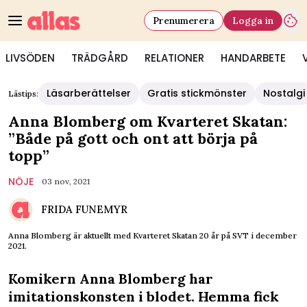
Prenumerera
Logga in
LIVSÖDEN
TRÄDGÅRD
RELATIONER
HANDARBETE
Läsarberättelser
Gratis stickmönster
Nostalgi
Lästips:
Anna Blomberg om Kvarteret Skatan:
”Både på gott och ont att börja på
topp”
NÖJE
03 nov, 2021
FRIDA FUNEMYR
Anna Blomberg är aktuellt med Kvarteret Skatan 20 år på SVT i december
2021.
Komikern Anna Blomberg har
imitationskonsten i blodet. Hemma fick