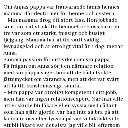
Om Annas pappa var frånvarande fanns hennes
mamma där desto mer för henne och systern.
– Min mamma drog ett stort lass. Hon jobbade
som journalist, skötte hemmet och oss barn. Vi
tre var som ett starkt, fnissigt och busigt
tjejgäng. Mamma har alltid varit väldigt
levnadsglad och är otroligt vital än i dag, menar
Anna.
Samma passion för sitt yrke som sin pappa
På frågan om Anna sörjt en närmare relation
med sin pappa säger hon att de båda tyckte
jättemycket om varandra, men att det var svårt
att få till känslomässiga samtal.
– Min pappa var otroligt kompetent i sitt jobb,
men han var ingen relationsexpert. När han ville
att vi skulle bli läkare eller syssla med sådant
som han själv gjorde, var han inte så bra på att
känna in oss eller lyssna på vad vi faktiskt ville.
Att bli läkare var det sista jag ville bli, eftersom