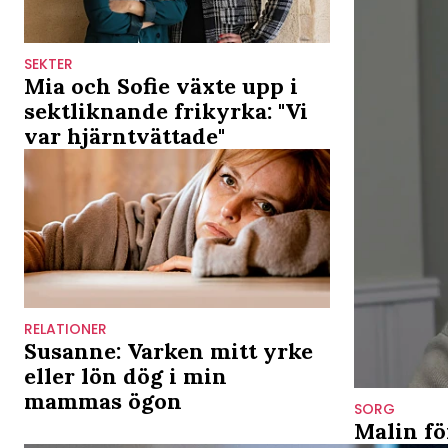
SEKTER
Mia och Sofie växte upp i
sektliknande frikyrka: "Vi
var hjärntvättade"
RELATIONER
Susanne: Varken mitt yrke
eller lön dög i min
mammas ögon
SORG
Malin fö