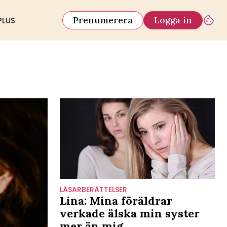
Prenumerera
Logga in
PLUS
LÄSARBERÄTTELSER
Lina: Mina föräldrar
verkade älska min syster
mer än mig