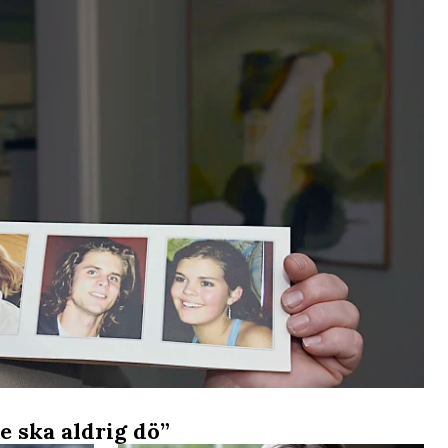
e ska aldrig dö”