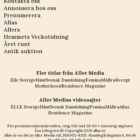
Kontakta oss
Annonsera hos oss
Prenumerera
Allas
Allers
Hemmets Veckotidning
Året runt
Antik auktion
Fler titlar från Aller Media
Elle Sverige
Hänt
Svensk Damtidning
Femina
MåBra
Recept
Motherhood
Residence Magazine
Aller Medias videosajter
ELLE Sverige
Hänt
Svensk Damtidning
Femina
MåBra
Allas
Residence Magazine
För prenumerationsärenden, ring
042 444 30 00
• Ansvarig utgivare
Åsa Liliegren © Copyright
2026
allas.se
Allas är en del av
Aller Media AB, 556002-8325
. Humlegårdsgatan 6, 114 46
Stockholm.
08 679 46 00