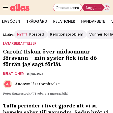
Prenumerera
Logga in
LIVSÖDEN
TRÄDGÅRD
RELATIONER
HANDARBETE
NYTT!
Korsord
Relationsproblem
Vänner för li
Lästips:
LÄSARBERÄTTELSER
Carola: Ilskan över midsommar
försvann – min syster fick inte dö
förrän jag sagt förlåt
RELATIONER
16 jun, 2026
Anonym läsarberättelse
Foto: Shutterstock/TT (obs. arrangerad bild)
Tuffa perioder i livet gjorde att vi sa
hemska saker till varandra. Sedan bröt vi