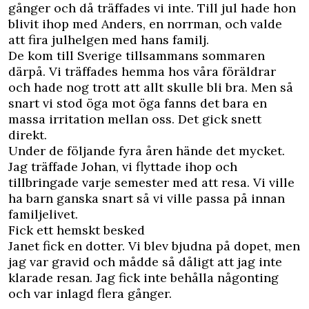
gånger och då träffades vi inte. Till jul hade hon
blivit ihop med Anders, en norrman, och valde
att fira julhelgen med hans familj.
De kom till Sverige tillsammans sommaren
därpå. Vi träffades hemma hos våra föräldrar
och hade nog trott att allt skulle bli bra. Men så
snart vi stod öga mot öga fanns det bara en
massa irritation mellan oss. Det gick snett
direkt.
Under de följande fyra åren hände det mycket.
Jag träffade Johan, vi flyttade ihop och
tillbringade varje semester med att resa. Vi ville
ha barn ganska snart så vi ville passa på innan
familjelivet.
Fick ett hemskt besked
Janet fick en dotter. Vi blev bjudna på dopet, men
jag var gravid och mådde så dåligt att jag inte
klarade resan. Jag fick inte behålla någonting
och var inlagd flera gånger.