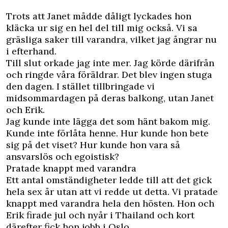
Trots att Janet mådde dåligt lyckades hon
kläcka ur sig en hel del till mig också. Vi sa
gräsliga saker till varandra, vilket jag ångrar nu
i efterhand.
Till slut orkade jag inte mer. Jag körde därifrån
och ringde våra föräldrar. Det blev ingen stuga
den dagen. I stället tillbringade vi
midsommardagen på deras balkong, utan Janet
och Erik.
Jag kunde inte lägga det som hänt bakom mig.
Kunde inte förlåta henne. Hur kunde hon bete
sig på det viset? Hur kunde hon vara så
ansvarslös och egoistisk?
Pratade knappt med varandra
Ett antal omständigheter ledde till att det gick
hela sex år utan att vi redde ut detta. Vi pratade
knappt med varandra hela den hösten. Hon och
Erik firade jul och nyår i Thailand och kort
därefter fick hon jobb i Oslo.