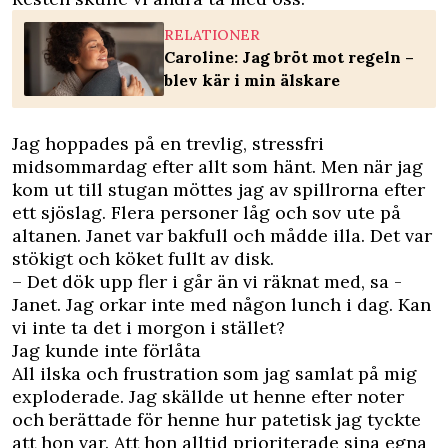
RELATIONER
Caroline: Jag bröt mot regeln –
blev kär i min älskare
Jag hoppades på en trevlig, stressfri
midsommardag efter allt som hänt. Men när jag
kom ut till stugan möttes jag av spillrorna efter
ett sjöslag. Flera personer låg och sov ute på
altanen. Janet var bakfull och mådde illa. Det var
stökigt och köket fullt av disk.
– Det dök upp fler i går än vi räknat med, sa ­
Janet. Jag orkar inte med någon lunch i dag. Kan
vi inte ta det i morgon i stället?
Jag kunde inte förlåta
All ilska och frustration som jag samlat på mig
exploderade. Jag skällde ut henne efter noter
och berättade för henne hur patetisk jag tyckte
att hon var. Att hon alltid prioriterade sina egna