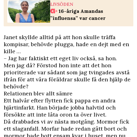
LIVSÖDEN
16-åriga Amandas
”influensa” var cancer
Janet skyllde alltid på att hon skulle träffa
kompisar, behövde plugga, hade en dejt med en
kille …
– Jag har faktiskt ett eget liv också, sa hon.
Men jag då? Förstod hon inte att det hon
prioriterade var sådant som jag tvingades avstå
ifrån för att våra föräldrar skulle få den hjälp de
behövde?
Relationen blev allt sämre
Ett halvår efter flytten fick pappa en andra
hjärtinfarkt. Han började jobba halvtid och
försökte att inte låta oron ta över livet.
Då drabbades vi av nästa motgång. Mormor fick
ett slaganfall. Morfar hade redan gått bort och
mormor hade bott ensam kvar i huset, men nu