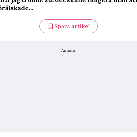
förälskade…
Spara artikel
Annons