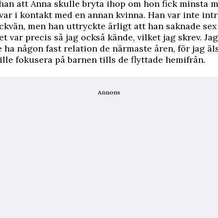
 han att Anna skulle bryta ihop om hon fick minsta 
var i kontakt med en annan kvinna. Han var inte int
lickvän, men han uttryckte ärligt att han saknade se
et var precis så jag också kände, vilket jag skrev. Ja
e ha någon fast relation de närmaste åren, för jag ä
ille fokusera på barnen tills de flyttade hemifrån.
Annons