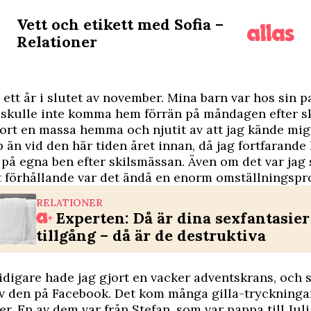
Vett och etikett med Sofia –
Relationer
e ett år i slutet av november. Mina barn var hos sin 
 skulle inte komma hem förrän på måndagen efter sk
jort en massa hemma och njutit av att jag kände mi
 än vid den här tiden året innan, då jag fortfarand
 på egna ben efter skilsmässan. Även om det var jag 
t för­hållande var det ändå en enorm omställningspr
RELATIONER
Experten: Då är dina sexfantasier
tillgång – då är de destruktiva
idigare hade jag gjort en vacker adventskrans, och st
av den på Facebook. Det kom många gilla-tryckninga
. En av dem var från Stefan, som var pappa till Jul