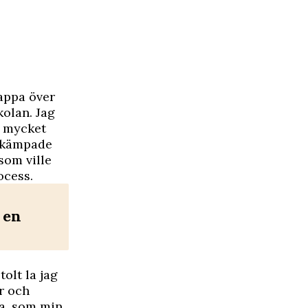
pappa över
olan. Jag
g mycket
e kämpade
som ville
ocess.
 en
olt la jag
r och
ia, som min