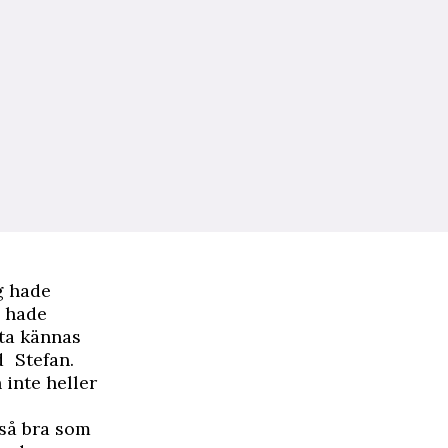
g hade
å hade
fta kännas
d Stefan.
 inte heller
 så bra som