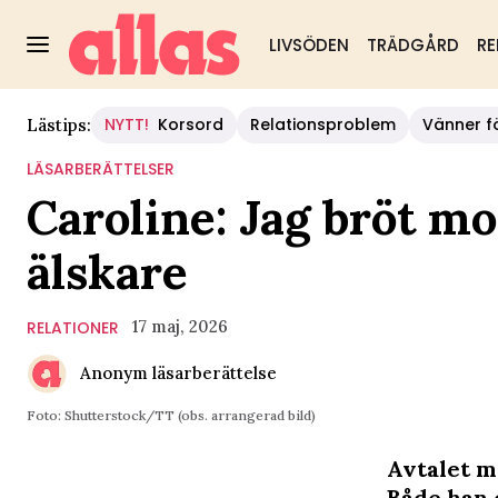
LIVSÖDEN
TRÄDGÅRD
RE
NYTT!
Korsord
Relationsproblem
Vänner fö
Lästips:
LÄSARBERÄTTELSER
Caroline: Jag bröt mo
älskare
17 maj, 2026
RELATIONER
Anonym läsarberättelse
Foto: Shutterstock/TT (obs. arrangerad bild)
Avtalet me
Både han 