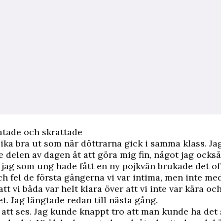
atade och skrattade
lika bra ut som när döttrarna gick i samma klass. Ja
e delen av dagen åt att göra mig fin, något jag ocks
 jag som ung hade fått en ny pojkvän brukade det o
h fel de första gångerna vi var intima, men inte me
tt vi båda var helt klara över att vi inte var kära och
et. Jag längtade redan till nästa gång.
e att ses. Jag ­kunde knappt tro att man kunde ha det