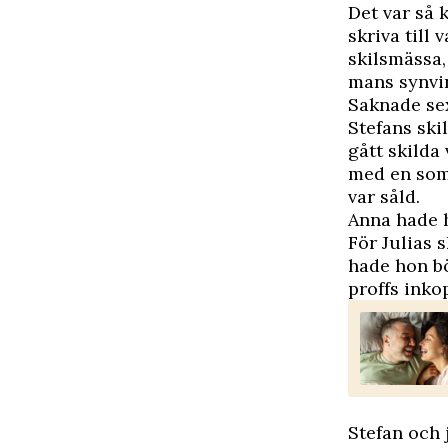
Det var så 
skriva till
skilsmässa,
mans synvin
Saknade sex
Stefans ski
gått skilda
med en som
var såld.
Anna hade h
För Julias 
hade hon bö
proffs inko
Stefan och 