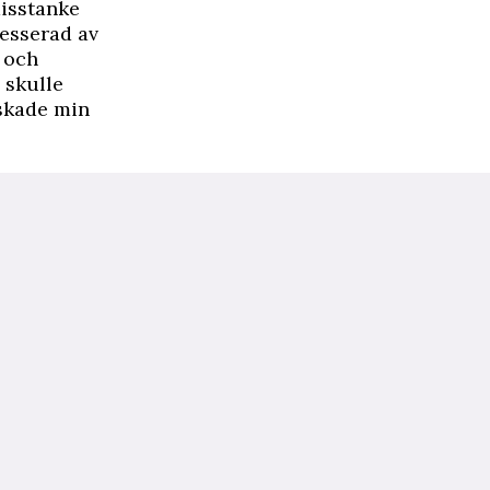
misstanke
resserad av
x och
g skulle
lskade min