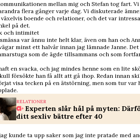
kommunikationen mellan mig och Stefan tog fart. Vi
 varandra flera gånger varje dag. Vi diskuterade ämn
 växelvis boende och relationer, och det var intressa
kel på det.
 och intimitet
lsmässa var ännu inte helt klar, även om han och A
 vägar minst ett halvår innan jag lämnade Janne. Det
mar­stuga som de ägde tillsammans och som fortfa
aft en svacka, och jag mindes henne som en lite skö
skull försökte han få allt att gå ihop. Redan innan s
rjat visa tecken på en ätstörning, men som tur var
pplade.
RELATIONER
Experten slår hål på myten: Därfö
ditt sexliv bättre efter 40
jag kunde ta upp saker som jag inte pratade med a