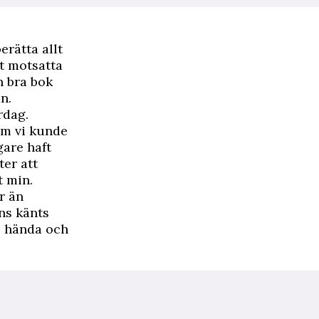
erätta allt
et motsatta
n bra bok
n.
rdag.
 om vi kunde
gare haft
ter att
 min.
r än
ns känts
le hända och