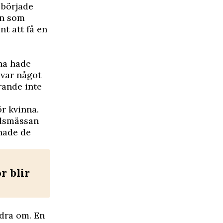
 började
en som
nt att få en
nna hade
 var något
rande inte
r kvinna.
kilsmässan
 hade de
r blir
ndra om. En