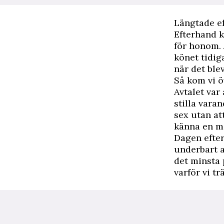
Längtade ef
Efterhand k
för honom. 
könet tidig
när det ble
Så kom vi ö
Avtalet var
stilla vara
sex utan at
känna en m
Dagen efter
underbart a
det minsta 
varför vi tr