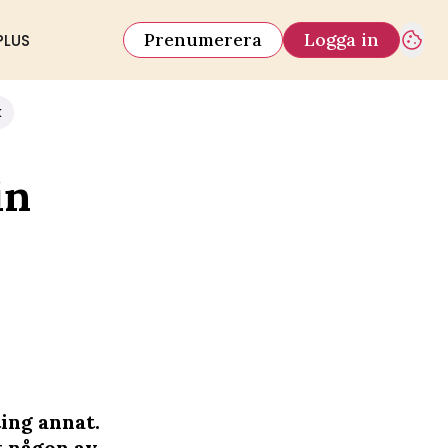
Prenumerera
Logga in
PLUS
k
in
ting annat.
t någon av