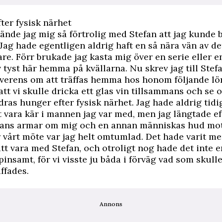
ter fysisk närhet
ände jag mig så förtrolig med Stefan att jag kunde b
Jag hade egentligen aldrig haft en så nära vän av d
are. Förr brukade jag kasta mig över en serie eller e
v tyst här hemma på kvällarna. Nu skrev jag till Stefa
verens om att träffas hemma hos honom följande lö
 att vi skulle dricka ett glas vin tillsammans och se
ndras hunger efter fysisk närhet. Jag hade aldrig tidi
t vara kär i mannen jag var med, men jag längtade ­ef
ans armar om mig och en annan människas hud mot
 vårt möte var jag helt omtumlad. Det hade varit me
tt vara med Stefan, och otroligt nog hade det inte e
pinsamt, för vi visste ju båda i förväg vad som skul
äffades.
Annons