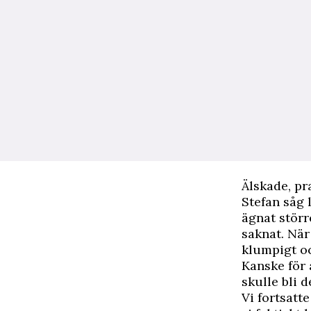
Älskade, pr
Stefan såg 
ägnat störr
saknat. När
klumpigt oc
Kanske för a
skulle bli d
Vi fortsatt