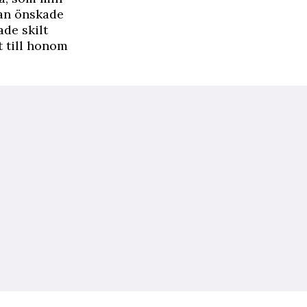
Han önskade
ade skilt
t till honom