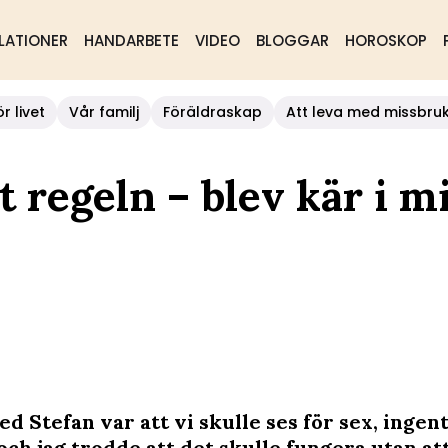
LATIONER
HANDARBETE
VIDEO
BLOGGAR
HOROSKOP
r livet
Vår familj
Föräldraskap
Att leva med missbru
t regeln – blev kär i m
d Stefan var att vi skulle ses för sex, ingen
och jag trodde att det skulle fungera utan at