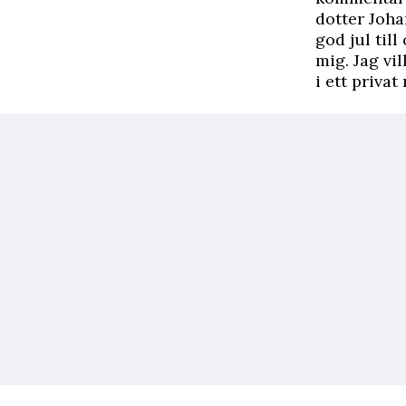
dotter Joha
god jul till
mig. Jag vil
i ett priva