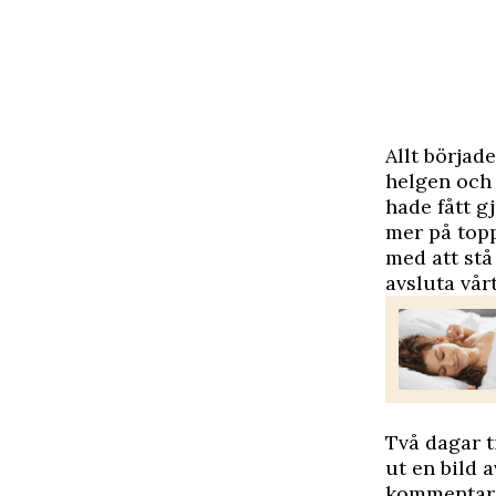
A
llt börjad
helgen och
hade fått g
mer på topp
med att stå
avsluta vår
Två dagar t
ut en bild 
kommentarer