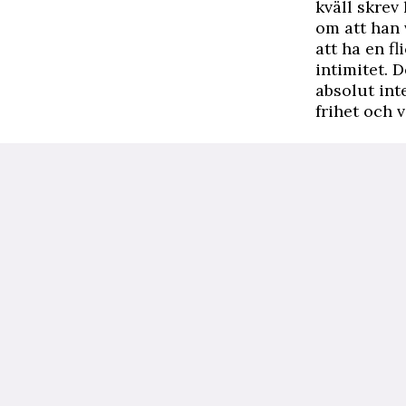
kväll skrev
om att han 
att ha en f
intimitet. D
absolut int
frihet och v