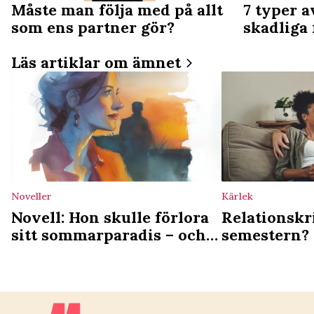
Måste man följa med på allt
7 typer a
som ens partner gör?
skadliga 
Läs artiklar om ämnet
Noveller
Kärlek
Novell: Hon skulle förlora
Relationskri
sitt sommarparadis – och
semestern? 
det var hennes brors fel
tillbaka til