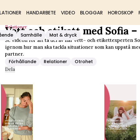
LATIONER
HANDARBETE
VIDEO
BLOGGAR
HOROSKOP
Relationer
Vett och etikett med Sofia –
 Relationer
ående
Samhälle
Mat & dryck
Se videon för att ta del av när vett– och etikettexperten S
igenom hur man ska tackla situationer som kan uppstå me
partner.
Förhållande
Relationer
Otrohet
Dela