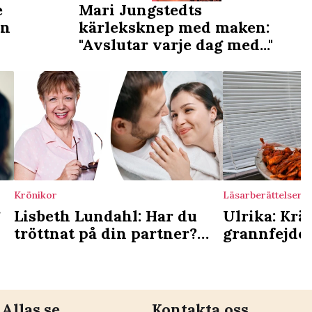
e
Mari Jungstedts
in
kärleksknep med maken:
"Avslutar varje dag med..."
Krönikor
Läsarberättelser
Lisbeth Lundahl: Har du
Ulrika: Krä
tröttnat på din partner?
grannfejden
Testa det här
Allas.se
Kontakta oss