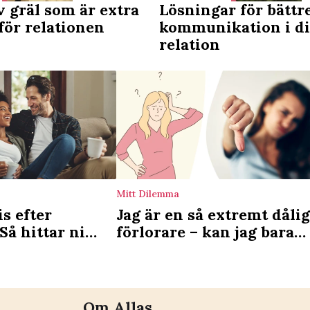
v gräl som är extra
Lösningar för bättr
för relationen
kommunikation i d
relation
Mitt Dilemma
s efter
Jag är en så extremt dålig
Så hittar ni
förlorare – kan jag bara
l varandra
vägra vara med?
Om Allas