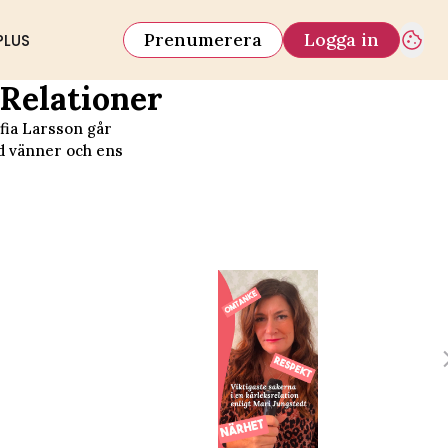
Prenumerera
Logga in
PLUS
 Relationer
ofia Larsson går
d vänner och ens