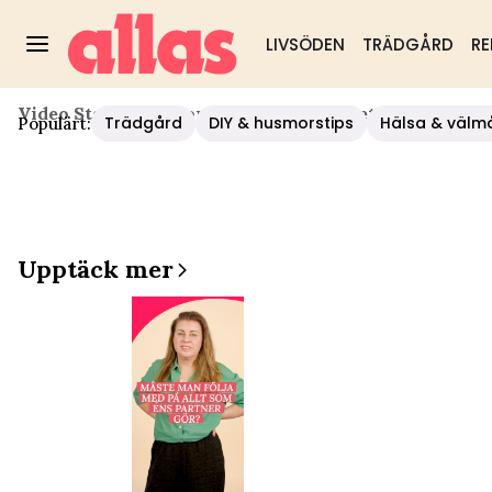
LIVSÖDEN
TRÄDGÅRD
RE
Video Start
/
Relationer
/
Vett Och Etikett Med Sofia –
Trädgård
DIY & husmorstips
Hälsa & välm
Populärt:
Upptäck mer