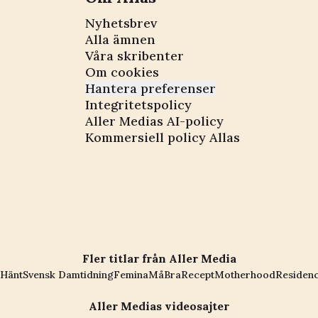
Nyhetsbrev
Alla ämnen
Våra skribenter
Om cookies
Hantera preferenser
Integritetspolicy
Aller Medias AI-policy
Kommersiell policy Allas
Fler titlar från Aller Media
Hänt
Svensk Damtidning
Femina
MåBra
Recept
Motherhood
Residen
Aller Medias videosajter