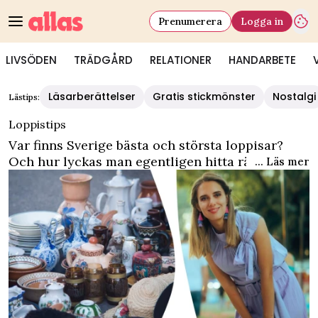
Prenumerera
Logga in
LIVSÖDEN
TRÄDGÅRD
RELATIONER
HANDARBETE
Läsarberättelser
Gratis stickmönster
Nostalgi
Lästips:
Loppistips
Var finns Sverige bästa och största loppisar?
Och hur lyckas man egentligen hitta rätt på
... Läs mer
loppis? Här samlar vi alla artiklar för
loppisfantaster – oavsett om du ska sälja på
loppis eller köpa på loppis. Låt fyndjakten börja!