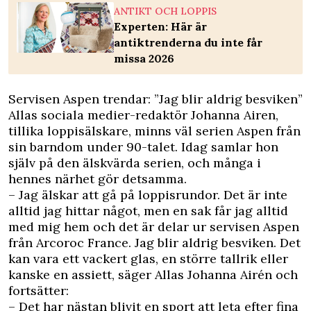
ANTIKT OCH LOPPIS
Experten: Här är
antiktrenderna du inte får
missa 2026
Servisen Aspen trendar: ”Jag blir aldrig besviken”
Allas sociala medier-redaktör Johanna Airen,
tillika loppisälskare, minns väl serien Aspen från
sin barndom under 90-talet. Idag samlar hon
själv på den älskvärda serien, och många i
hennes närhet gör detsamma.
– Jag älskar att gå på loppisrundor. Det är inte
alltid jag hittar något, men en sak får jag alltid
med mig hem och det är delar ur servisen Aspen
från Arcoroc France. Jag blir aldrig besviken. Det
kan vara ett vackert glas, en större tallrik eller
kanske en assiett, säger Allas Johanna Airén och
fortsätter:
– Det har nästan blivit en sport att leta efter fina