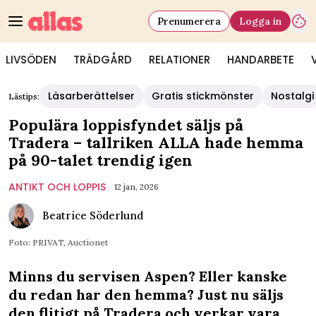
Prenumerera
Logga in
LIVSÖDEN
TRÄDGÅRD
RELATIONER
HANDARBETE
Läsarberättelser
Gratis stickmönster
Nostalgi
Lästips:
Populära loppisfyndet säljs på
Tradera – tallriken ALLA hade hemma
på 90-talet trendig igen
ANTIKT OCH LOPPIS
12 jan, 2026
Beatrice Söderlund
Foto: PRIVAT, Auctionet
Minns du servisen Aspen? Eller kanske
du redan har den hemma? Just nu säljs
den flitigt på Tradera och verkar vara