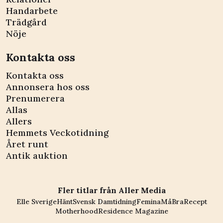
Handarbete
Trädgård
Nöje
Kontakta oss
Kontakta oss
Annonsera hos oss
Prenumerera
Allas
Allers
Hemmets Veckotidning
Året runt
Antik auktion
Fler titlar från Aller Media
Elle Sverige
Hänt
Svensk Damtidning
Femina
MåBra
Recept
Motherhood
Residence Magazine