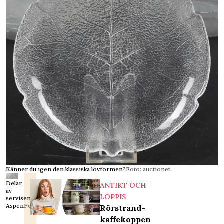
Känner du igen den klassiska lövformen?
Foto: auctionet
Delar
ANTIKT OCH
av
LOPPIS
servisen
Aspen
Foto: auctionet
Rörstrand-
kaffekoppen