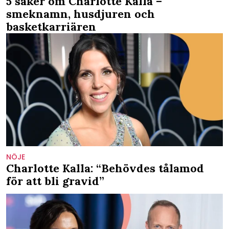
5 saker om Charlotte Kalla –
smeknamn, husdjuren och
basketkarriären
NÖJE
Charlotte Kalla: “Behövdes tålamod
för att bli gravid”