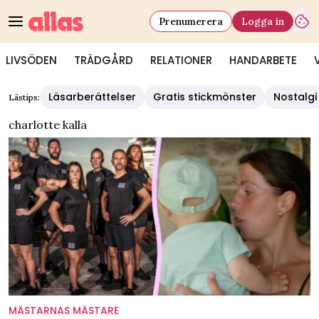
Prenumerera
Logga in
LIVSÖDEN
TRÄDGÅRD
RELATIONER
HANDARBETE
Läsarberättelser
Gratis stickmönster
Nostalgi
Lästips:
charlotte kalla
MÄSTARNAS MÄSTARE