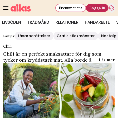
Prenumerera
Logga in
LIVSÖDEN
TRÄDGÅRD
RELATIONER
HANDARBETE
Läsarberättelser
Gratis stickmönster
Nostalgi
Lästips:
Chili
Chili är en perfekt smaksättare för dig som
tycker om kryddstark mat. Alla borde äta mer av
... Läs mer
chilifrukten eftersom forskning visar att den är
nyttig! Testa goda recept med chili som till
exempel kall tomatsoppa med chili eller en
snabblagad tomatsås med chili. Vi lär dig också
hur du odlar och tar hand om chili!