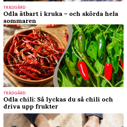
TRÄDGÅRD
Odla ätbart i kruka – och skörda hela
sommaren
TRÄDGÅRD
Odla chili: Så lyckas du så chili och
driva upp frukter