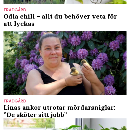
TRÄDGÅRD
Odla chili – allt du behöver veta för
att lyckas
TRÄDGÅRD
Linas ankor utrotar mördarsniglar:
”De sköter sitt jobb”