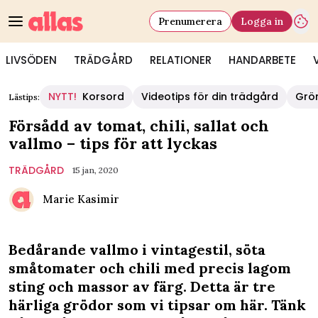
Prenumerera
Logga in
LIVSÖDEN
TRÄDGÅRD
RELATIONER
HANDARBETE
NYTT!
Korsord
Videotips för din trädgård
Grö
Lästips:
Försådd av tomat, chili, sallat och
vallmo – tips för att lyckas
TRÄDGÅRD
15 jan, 2020
Marie Kasimir
Bedårande vallmo i vintagestil, söta
småtomater och chili med precis lagom
sting och massor av färg. Detta är tre
härliga grödor som vi tipsar om här. Tänk