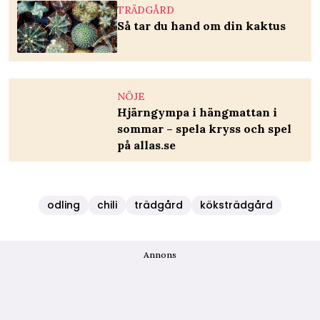
TRÄDGÅRD
Så tar du hand om din kaktus
NÖJE
Hjärngympa i hängmattan i
sommar – spela kryss och spel
på allas.se
odling
chili
trädgård
köksträdgård
Annons