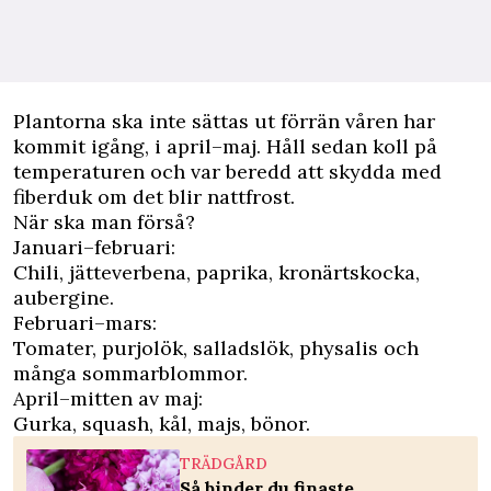
Plantorna ska inte sättas ut förrän våren har
kommit igång, i april–maj. Håll sedan koll på
temperaturen och var beredd att skydda med
fiberduk om det blir nattfrost.
När ska man förså?
Januari–februari:
Chili, jätteverbena, paprika, kronärtskocka,
aubergine.
Februari–mars:
Tomater, purjolök, salladslök, physalis och
många sommarblommor.
April–mitten av maj:
Gurka, squash, kål, majs, bönor.
TRÄDGÅRD
Så binder du finaste