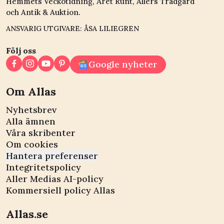
Hemmets Veckotidning, Året Runt, Allers Trädgård
och Antik & Auktion.
ANSVARIG UTGIVARE: ÅSA LILIEGREN
Följ oss
Google nyheter
Om Allas
Nyhetsbrev
Alla ämnen
Våra skribenter
Om cookies
Hantera preferenser
Integritetspolicy
Aller Medias AI-policy
Kommersiell policy Allas
Allas.se