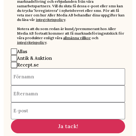
marknadsföring och erbjudanden från våra
samarbetspartners. Vill du sluta få dessa e-post eller sms kan
du trycka "Avregistrera" i nyhetsbrevet eller sms. För att få
veta mer om hur Aller Media AB behandlar dina uppgifter kan
du läsa vår
integritetspolicy
.
Notera att du som redan är kund/prenumerant hos Aller
Media AB fortsatt kommer att få marknadsföringsutskick för
våra produkter enligt våra
allmänna villkor
och
integritetspolicy
.
Allas
Antik & Auktion
Recept.se
Förnamn
Efternamn
E-post
Ja tack!