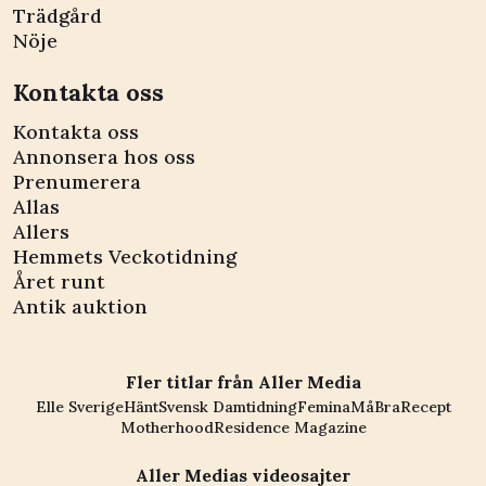
Trädgård
Nöje
Kontakta oss
Kontakta oss
Annonsera hos oss
Prenumerera
Allas
Allers
Hemmets Veckotidning
Året runt
Antik auktion
Fler titlar från Aller Media
Elle Sverige
Hänt
Svensk Damtidning
Femina
MåBra
Recept
Motherhood
Residence Magazine
Aller Medias videosajter