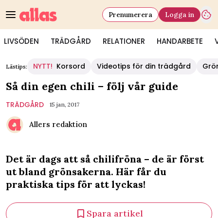
Prenumerera
Logga in
LIVSÖDEN
TRÄDGÅRD
RELATIONER
HANDARBETE
NYTT!
Korsord
Videotips för din trädgård
Grö
Lästips:
Så din egen chili – följ vår guide
TRÄDGÅRD
15 jan, 2017
Allers redaktion
Det är dags att så chilifröna – de är först
ut bland grönsakerna. Här får du
praktiska tips för att lyckas!
Spara artikel