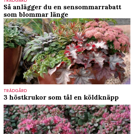
TRÄDGÅRD
Så anlägger du en sensommarrabatt
som blommar länge
TRÄDGÅRD
3 höstkrukor som tål en köldknäpp