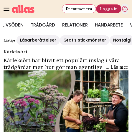
Prenumerera
Logga in
LIVSÖDEN
TRÄDGÅRD
RELATIONER
HANDARBETE
Läsarberättelser
Gratis stickmönster
Nostalgi
Lästips:
Kärleksört
Kärleksört har blivit ett populärt inslag i våra
trädgårdar men hur gör man egentligen för att
... Läs mer
föröka, plantera, flytta eller sköta kärleksört? Vi
hjälper dig på traven och guidar så att du lyckas
med din kärleksört. På vår
kategorisida för
trädgård
hittar du ännu fler trädgårdstips.