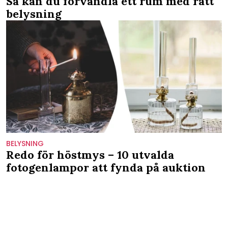
Så kan du förvandla ett rum med rätt
belysning
BELYSNING
Redo för höstmys – 10 utvalda
fotogenlampor att fynda på auktion