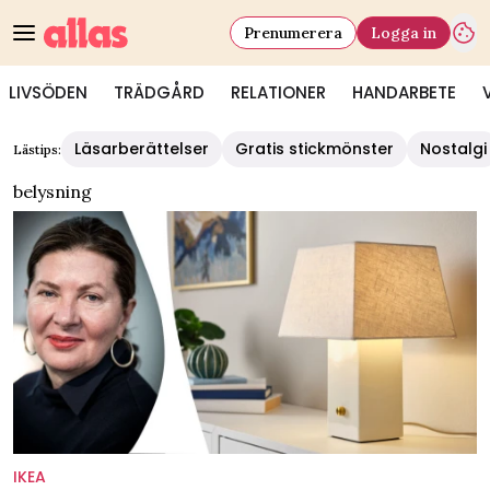
Prenumerera
Logga in
LIVSÖDEN
TRÄDGÅRD
RELATIONER
HANDARBETE
Läsarberättelser
Gratis stickmönster
Nostalgi
Lästips:
belysning
IKEA