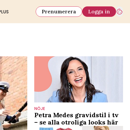
Prenumerera
Logga in
PLUS
NÖJE
Petra Medes gravidstil i tv
– se alla otroliga looks här